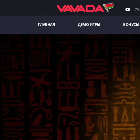
ГЛАВНАЯ
ДЕМО ИГРЫ
БОНУСЫ