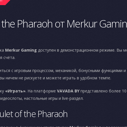
 the Pharaoh от Merkur Gami
ика
Merkur Gaming
доступен в демонстрационном режиме. Вы мо
я счёта.
ться с игровым процессом, механикой, бонусными функциями и 
вы ничем не рискуете и можете играть в удобном темпе.
пку
«Играть»
. На платформе
VAVADA BY
представлено более 10
идеослоты, настольные игры и live-раздел.
et of the Pharaoh