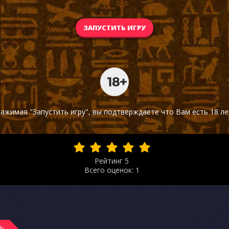
ЗАПУСТИТЬ ИГРУ
ажимая "Запустить игру", вы подтверждаете что Вам есть 18 ле
Рейтинг
5
Всего оценок:
1
oh