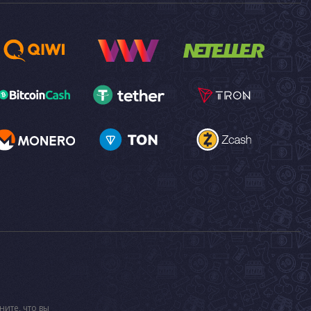
ите, что вы