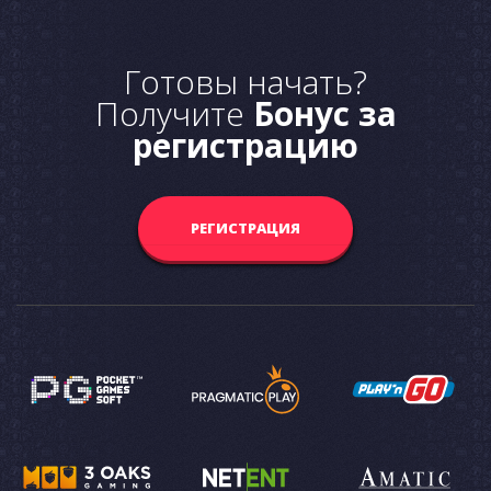
Готовы начать?
Получите
Бонус за
регистрацию
РЕГИСТРАЦИЯ