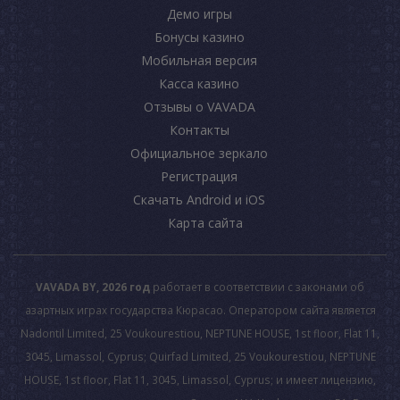
Демо игры
Бонусы казино
Мобильная версия
Касса казино
Отзывы о VAVADA
Контакты
Официальное зеркало
Регистрация
Скачать Android и iOS
Карта сайта
VAVADA BY, 2026 год
работает в соответствии с законами об
азартных играх государства Кюрасао. Оператором сайта является
Nadontil Limited, 25 Voukourestiou, NEPTUNE HOUSE, 1st floor, Flat 11,
3045, Limassol, Cyprus; Quirfad Limited, 25 Voukourestiou, NEPTUNE
HOUSE, 1st floor, Flat 11, 3045, Limassol, Cyprus; и имеет лицензию,