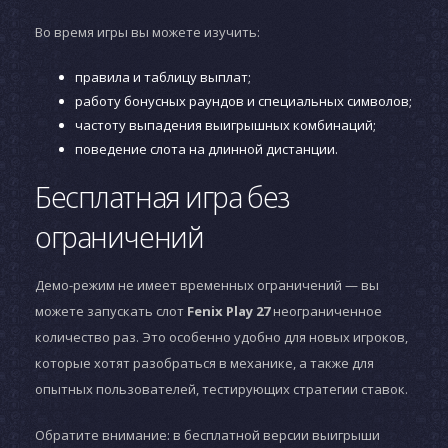
Во время игры вы можете изучить:
правила и таблицу выплат;
работу бонусных раундов и специальных символов;
частоту выпадения выигрышных комбинаций;
поведение слота на длинной дистанции.
Бесплатная игра без
ограничений
Демо-режим не имеет временных ограничений — вы
можете запускать слот
Fenix Play 27
неограниченное
количество раз. Это особенно удобно для новых игроков,
которые хотят разобраться в механике, а также для
опытных пользователей, тестирующих стратегии ставок.
Обратите внимание: в бесплатной версии выигрыши