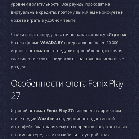
уровнем волатильности. Все раунды проходят на
виртуальные кредиты, поэтому вы ничем не рискуете и
можете играть в удобном темпе.
Чтобы начать игру, достаточно нажать кнопку
«Играть»
.
На платформе
VAVADA BY
представлено более 10 000
игровых автоматов от ведущих провайдеров, включая
классические слоты, видеослоты, настольные игры и live-
раздел.
Особенности слота Fenix Play
27
Игровой автомат
Fenix Play 27
выполнен в фирменном
стиле студии
Wazdan
и поддерживает адаптивный
интерфейс, благодаря чему он корректно запускается как
на компьютере, так и на мобильных устройствах.