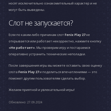
носят исключительно ознакомительный характер и не
могут быть выведены.
Слот не запускается?
Если по каким-либо причинам слот
Fenix Play 27
не
открывается или работает некорректно, нажмите кнопку
«Не работает»
. Мы проверим игру и постараемся
оперативно устранить технические неполадки.
После завершения игры вы можете оставить свою оценку
слота
Fenix Play 27
и поделиться впечатлениями — это
поможет другим пользователям сделать выбор.
Желаем приятной и увлекательной игры!
Обновлено:
27.09.2024