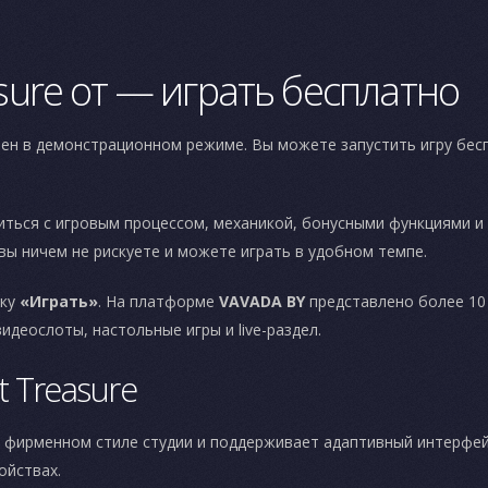
sure от — играть бесплатно
ен в демонстрационном режиме. Вы можете запустить игру бес
ться с игровым процессом, механикой, бонусными функциями и 
вы ничем не рискуете и можете играть в удобном темпе.
пку
«Играть»
. На платформе
VAVADA BY
представлено более 10
идеослоты, настольные игры и live-раздел.
 Treasure
 фирменном стиле студии
и поддерживает адаптивный интерфейс
ойствах.