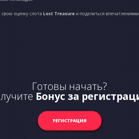
 свою оценку слота
Lost Treasure
и поделиться впечатлениями
Готовы начать?
лучите
Бонус за регистра
РЕГИСТРАЦИЯ