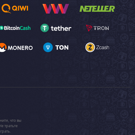
ите, что вы
Не тратьте
грать.