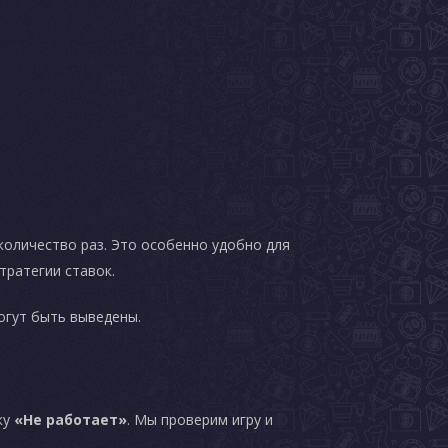
оличество раз. Это особенно удобно для
тратегии ставок.
огут быть выведены.
ку
«Не работает»
. Мы проверим игру и