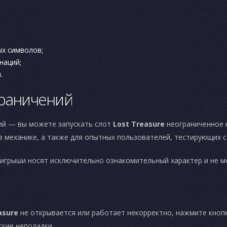
ых символов;
наций;
.
граничений
ий — вы можете запускать слот
Lost Treasure
неограниченное к
в механике, а также для опытных пользователей, тестирующих с
ыигрыши носят исключительно ознакомительный характер и не м
asure
не открывается или работает некорректно, нажмите кноп
кие неполадки.