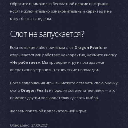
Обратите внимание: в бесплатной версии выигрыши
носят исключительно ознакомительный характер и не
могут быть выведены.
Слот не запускается?
Если по каким-либо причинам слот
Dragon Pearls
не
открывается или работает некорректно, нажмите кнопку
«Не работает»
. Мы проверим игру и постараемся
оперативно устранить технические неполадки.
После завершения игры вы можете оставить свою оценку
слота
Dragon Pearls
и поделиться впечатлениями — это
поможет другим пользователям сделать выбор.
Желаем приятной и увлекательной игры!
Обновлено:
27.09.2024