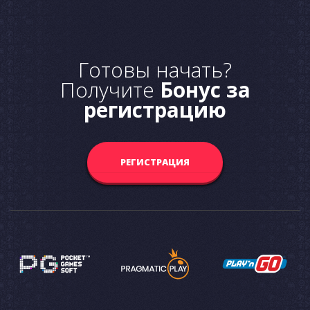
Готовы начать?
Получите
Бонус за
регистрацию
РЕГИСТРАЦИЯ