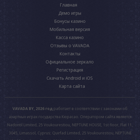
Главная
Демо игры
Бонусы казино
Мобильная версия
Касса казино
Отзывы о VAVADA
Контакты
Официальное зеркало
Регистрация
Скачать Android и iOS
Карта сайта
VAVADA BY, 2026 год
работает в соответствии с законами об
азартных играх государства Кюрасао. Оператором сайта является
Nadontil Limited, 25 Voukourestiou, NEPTUNE HOUSE, 1st floor, Flat 11,
3045, Limassol, Cyprus; Quirfad Limited, 25 Voukourestiou, NEPTUNE