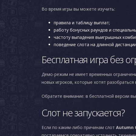
Во время игры вы можете изучить:
правила и таблицу выплат;
работу бонусных раундов и специальн
частоту выпадения выигрышных комби
поведение слота на длинной дистанции
Бесплатная игра без о
Демо-режим не имеет временных ограничен
новых игроков, которые хотят разобраться 
Обратите внимание: в бесплатной версии в
Слот не запускается?
Если по каким-либо причинам слот
Autumn 
постараемся оперативно устранить техничес