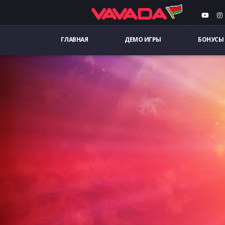
ГЛАВНАЯ
ДЕМО ИГРЫ
БОНУСЫ