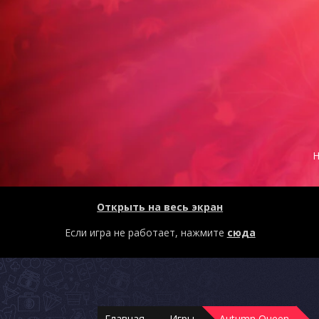
Н
Открыть на весь экран
Если игра не работает, нажмите
сюда
Главная
Игры
Autumn Queen