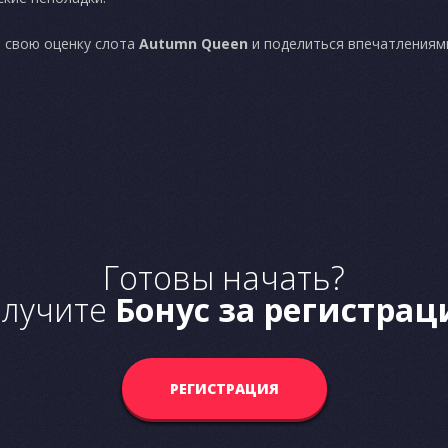
 свою оценку слота
Autumn Queen
и поделиться впечатлениям
Готовы начать?
лучите
Бонус за регистра
РЕГИСТРАЦИЯ