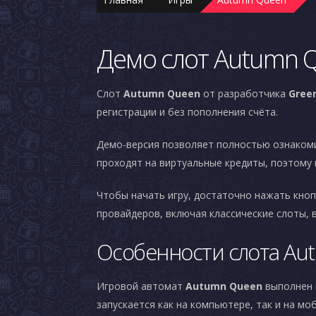
Демо слот Autumn Q
Слот
Autumn Queen
от разработчика
Gree
регистрации и без пополнения счёта.
Демо-версия позволяет полностью ознакоми
проходят на виртуальные кредиты, поэтому 
Чтобы начать игру, достаточно нажать кно
провайдеров, включая классические слоты, в
Особенности слота Au
Игровой автомат
Autumn Queen
выполнен 
запускается как на компьютере, так и на мо