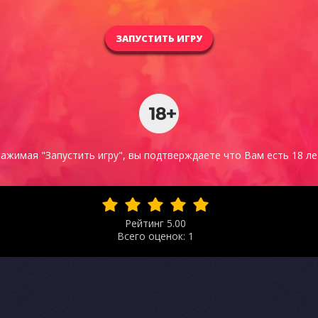
ЗАПУСТИТЬ ИГРУ
ажимая "Запустить игру", вы подтверждаете что Вам есть 18 ле
Рейтинг
5.00
Всего оценок:
1