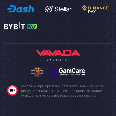
Азартные игры призваны развлекать. Помните, что вы
рискуете деньгами, когда делаете ставки. Не тратьте
больше, чем можете позволить себе проиграть.