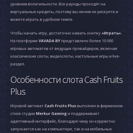
уровнем волатильности. Все раунды проходят на
виртуальные кредиты, поэтому вы ничем не рискуете и
можете играть в удобном темпе.
Чтобы начать игру, достаточно нажать кнопку
«Играть»
.
На платформе
VAVADA BY
представлено более 10 000
игровых автоматов от ведущих провайдеров, включая
классические слоты, видеослоты, настольные игры и live-
раздел.
Особенности слота Cash Fruits
Plus
Игровой автомат
Cash Fruits Plus
выполнен в фирменном
стиле студии
Merkur Gaming
и поддерживает
адаптивный интерфейс, благодаря чему он корректно
запускается как на компьютере, так и на мобильных