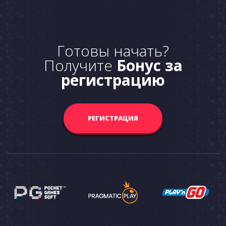
Готовы начать?
Получите
Бонус за
регистрацию
РЕГИСТРАЦИЯ