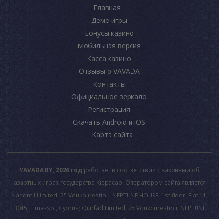
Главная
Демо игры
Бонусы казино
Мобильная версия
Касса казино
Отзывы о VAVADA
Контакты
Официальное зеркало
Регистрация
Скачать Android и iOS
Карта сайта
VAVADA BY, 2026 год
работает в соответствии с законами об
азартных играх государства Кюрасао. Оператором сайта является
Nadontil Limited, 25 Voukourestiou, NEPTUNE HOUSE, 1st floor, Flat 11,
3045, Limassol, Cyprus; Quirfad Limited, 25 Voukourestiou, NEPTUNE