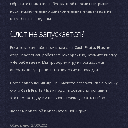
Обратите внимание: в бесплатной версии выигрыши
носят исключительно ознакомительный характер и не
могут быть выведены.
Слот не запускается?
Если по каким-либо причинам слот
Cash Fruits Plus
не
открывается или работает некорректно, нажмите кнопку
«Не работает»
. Мы проверим игру и постараемся
оперативно устранить технические неполадки.
После завершения игры вы можете оставить свою оценку
слота
Cash Fruits Plus
и поделиться впечатлениями —
это поможет другим пользователям сделать выбор.
Желаем приятной и увлекательной игры!
Обновлено:
27.09.2024