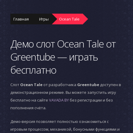
Главная
Игры
Ocean Tale
Демо слот Ocean Tale от
Greentube — играть
бесплатно
Слот
Ocean Tale
от разработчика
Greentube
доступен в
демонстрационном режиме. Вы можете запустить игру
бесплатно на сайте
VAVADA BY
без регистрации и без
пополнения счёта.
Демо-версия позволяет полностью ознакомиться с
игровым процессом, механикой, бонусными функциями и