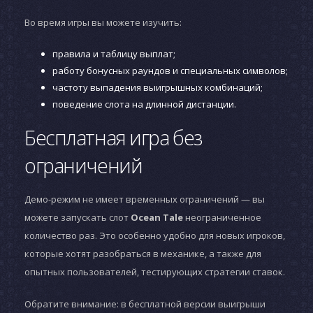
Во время игры вы можете изучить:
правила и таблицу выплат;
работу бонусных раундов и специальных символов;
частоту выпадения выигрышных комбинаций;
поведение слота на длинной дистанции.
Бесплатная игра без
ограничений
Демо-режим не имеет временных ограничений — вы
можете запускать слот
Ocean Tale
неограниченное
количество раз. Это особенно удобно для новых игроков,
которые хотят разобраться в механике, а также для
опытных пользователей, тестирующих стратегии ставок.
Обратите внимание: в бесплатной версии выигрыши