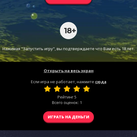
Нажимая "Запустить игру", вы подтверждаете что Вам есть 18 лет.
Открыть на весь экран
Если игра не работает, нажмите
сюда
Рейтинг
5
Всего оценок:
1
ИГРАТЬ НА ДЕНЬГИ