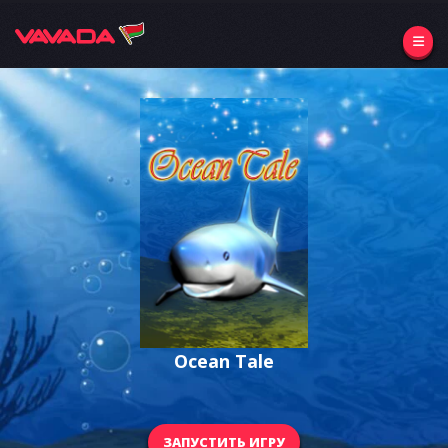
Ocean Tale
ЗАПУСТИТЬ ИГРУ