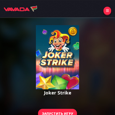
Joker Strike
ЗАПУСТИТЬ ИГРУ