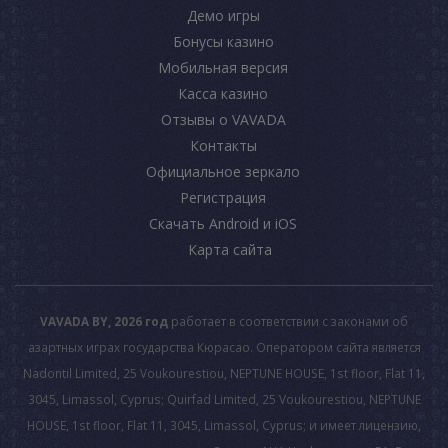
Демо игры
Бонусы казино
Мобильная версия
Касса казино
Отзывы о VAVADA
Контакты
Официальное зеркало
Регистрация
Скачать Android и iOS
Карта сайта
VAVADA BY, 2026 год
работает в соответствии с законами об
азартных играх государства Кюрасао. Оператором сайта является
Nadontil Limited, 25 Voukourestiou, NEPTUNE HOUSE, 1st floor, Flat 11,
3045, Limassol, Cyprus; Quirfad Limited, 25 Voukourestiou, NEPTUNE
HOUSE, 1st floor, Flat 11, 3045, Limassol, Cyprus; и имеет лицензию,