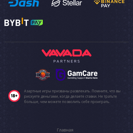
Азартные игры призваны развлекать. Помните, что вы
рискуете деньгами, когда делаете ставки. Не тратьте
больше, чем можете позволить себе проиграть.
Главная