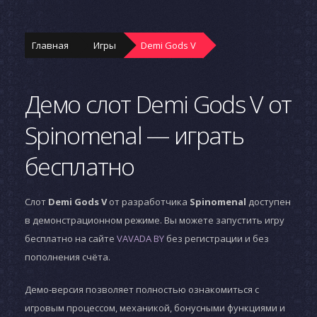
Главная
Игры
Demi Gods V
Демо слот Demi Gods V от
Spinomenal — играть
бесплатно
Слот
Demi Gods V
от разработчика
Spinomenal
доступен
в демонстрационном режиме. Вы можете запустить игру
бесплатно на сайте
VAVADA BY
без регистрации и без
пополнения счёта.
Демо-версия позволяет полностью ознакомиться с
игровым процессом, механикой, бонусными функциями и