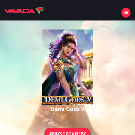
Demi Gods V
ЗАПУСТИТЬ ИГРУ