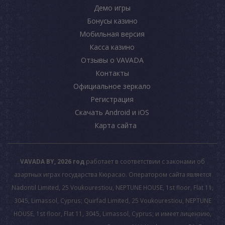
Демо игры
Бонусы казино
Мобильная версия
Касса казино
Отзывы о VAVADA
Контакты
Официальное зеркало
Регистрация
Скачать Android и iOS
Карта сайта
VAVADA BY, 2026 год
работает в соответствии с законами об
азартных играх государства Кюрасао. Оператором сайта является
Nadontil Limited, 25 Voukourestiou, NEPTUNE HOUSE, 1st floor, Flat 11,
3045, Limassol, Cyprus; Quirfad Limited, 25 Voukourestiou, NEPTUNE
HOUSE, 1st floor, Flat 11, 3045, Limassol, Cyprus; и имеет лицензию,