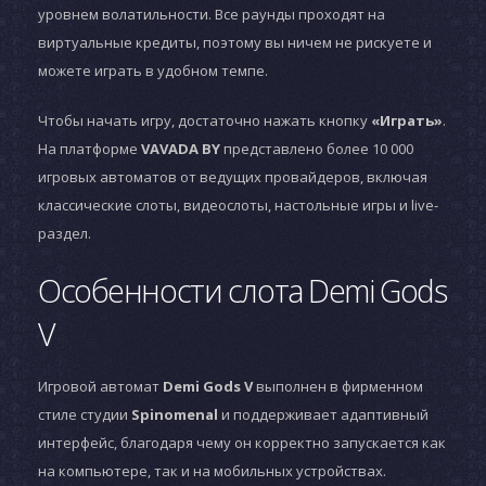
уровнем волатильности. Все раунды проходят на
виртуальные кредиты, поэтому вы ничем не рискуете и
можете играть в удобном темпе.
Чтобы начать игру, достаточно нажать кнопку
«Играть»
.
На платформе
VAVADA BY
представлено более 10 000
игровых автоматов от ведущих провайдеров, включая
классические слоты, видеослоты, настольные игры и live-
раздел.
Особенности слота Demi Gods
V
Игровой автомат
Demi Gods V
выполнен в фирменном
стиле студии
Spinomenal
и поддерживает адаптивный
интерфейс, благодаря чему он корректно запускается как
на компьютере, так и на мобильных устройствах.