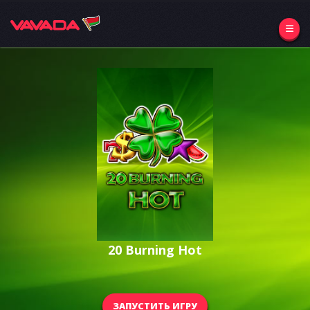
20 Burning Hot
ЗАПУСТИТЬ ИГРУ