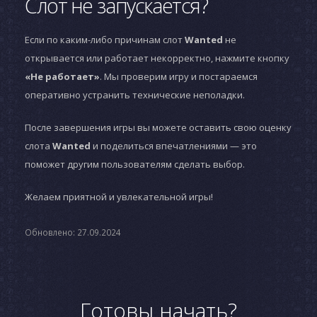
Слот не запускается?
Если по каким-либо причинам слот
Wanted
не
открывается или работает некорректно, нажмите кнопку
«Не работает»
. Мы проверим игру и постараемся
оперативно устранить технические неполадки.
После завершения игры вы можете оставить свою оценку
слота
Wanted
и поделиться впечатлениями — это
поможет другим пользователям сделать выбор.
Желаем приятной и увлекательной игры!
Обновлено:
27.09.2024
Готовы начать?