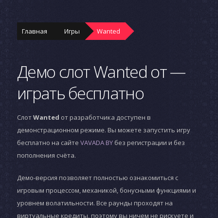
Главная
Игры
Wanted
Демо слот Wanted от —
играть бесплатно
Слот
Wanted
от разработчика
доступен в
демонстрационном режиме. Вы можете запустить игру
бесплатно на сайте
VAVADA BY
без регистрации и без
пополнения счёта.
Демо-версия позволяет полностью ознакомиться с
игровым процессом, механикой, бонусными функциями и
уровнем волатильности. Все раунды проходят на
виртуальные кредиты, поэтому вы ничем не рискуете и