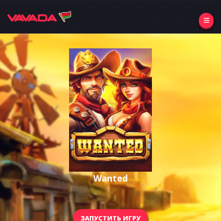
Wanted
ЗАПУСТИТЬ ИГРУ