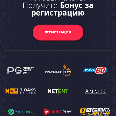
Получите
Бонус за
регистрацию
РЕГИСТРАЦИЯ