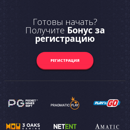
Готовы начать?
Получите
Бонус за
регистрацию
РЕГИСТРАЦИЯ