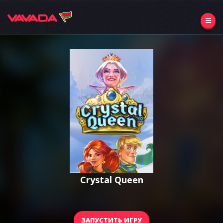
Crystal Queen
ЗАПУСТИТЬ ИГРУ