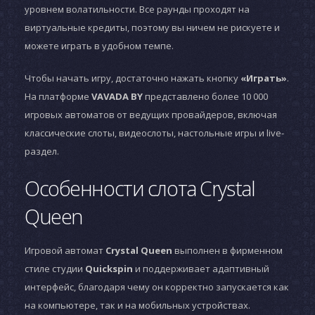
уровнем волатильности. Все раунды проходят на
виртуальные кредиты, поэтому вы ничем не рискуете и
можете играть в удобном темпе.
Чтобы начать игру, достаточно нажать кнопку
«Играть»
.
На платформе
VAVADA BY
представлено более 10 000
игровых автоматов от ведущих провайдеров, включая
классические слоты, видеослоты, настольные игры и live-
раздел.
Особенности слота Crystal
Queen
Игровой автомат
Crystal Queen
выполнен в фирменном
стиле студии
Quickspin
и поддерживает адаптивный
интерфейс, благодаря чему он корректно запускается как
на компьютере, так и на мобильных устройствах.