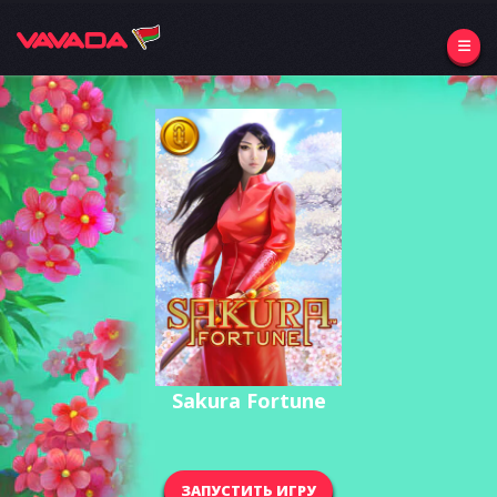
Sakura Fortune
ЗАПУСТИТЬ ИГРУ