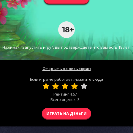
Нажимая "Запустить игру", вы подтверждаете что Вам есть 18 лет.
Открыть на весь экран
Если игра не работает, нажмите
сюда
Рейтинг
4.67
Всего оценок:
3
ИГРАТЬ НА ДЕНЬГИ