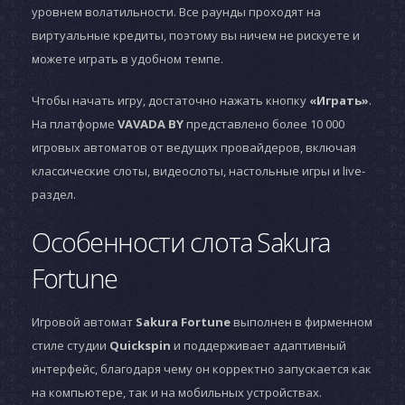
уровнем волатильности. Все раунды проходят на
виртуальные кредиты, поэтому вы ничем не рискуете и
можете играть в удобном темпе.
Чтобы начать игру, достаточно нажать кнопку
«Играть»
.
На платформе
VAVADA BY
представлено более 10 000
игровых автоматов от ведущих провайдеров, включая
классические слоты, видеослоты, настольные игры и live-
раздел.
Особенности слота Sakura
Fortune
Игровой автомат
Sakura Fortune
выполнен в фирменном
стиле студии
Quickspin
и поддерживает адаптивный
интерфейс, благодаря чему он корректно запускается как
на компьютере, так и на мобильных устройствах.