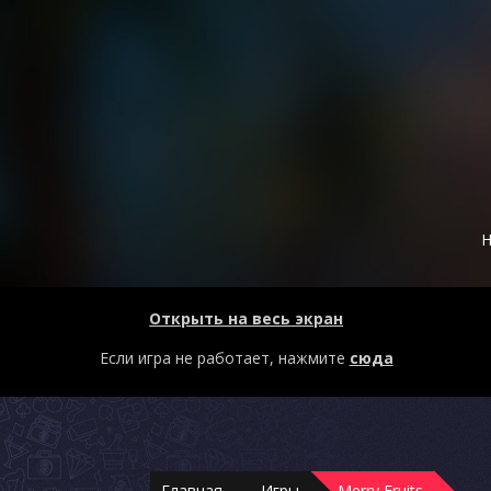
Н
Открыть на весь экран
Если игра не работает, нажмите
сюда
Главная
Игры
Merry Fruits