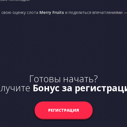
 свою оценку слота
Merry Fruits
и поделиться впечатлениями —
Готовы начать?
лучите
Бонус за регистра
РЕГИСТРАЦИЯ