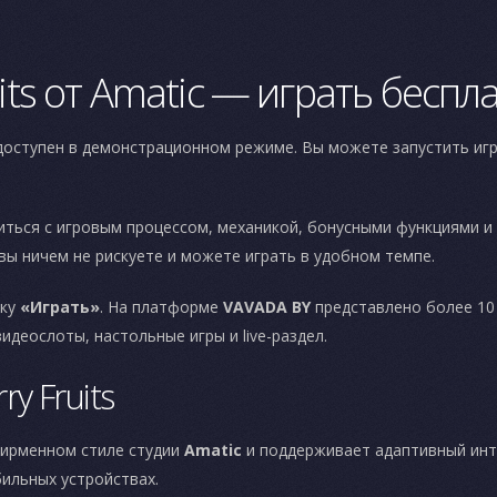
its от Amatic — играть беспл
оступен в демонстрационном режиме. Вы можете запустить игр
ться с игровым процессом, механикой, бонусными функциями и 
вы ничем не рискуете и можете играть в удобном темпе.
пку
«Играть»
. На платформе
VAVADA BY
представлено более 10
идеослоты, настольные игры и live-раздел.
y Fruits
ирменном стиле студии
Amatic
и поддерживает адаптивный инт
бильных устройствах.