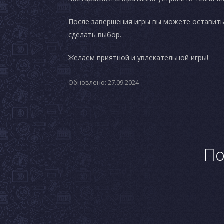
После завершения игры вы можете оставить
сделать выбор.
Желаем приятной и увлекательной игры!
Обновлено:
27.09.2024
По