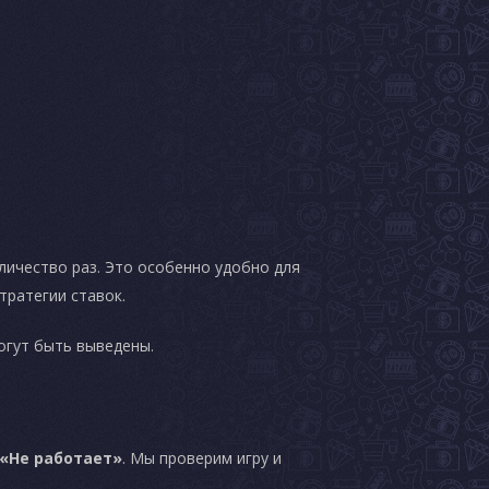
ичество раз. Это особенно удобно для
тратегии ставок.
огут быть выведены.
«Не работает»
. Мы проверим игру и