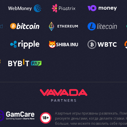
Азартные игры призваны развлекать. Помн
рискуете деньгами, когда делаете ставки. 
больше, чем можете позволить себе прои