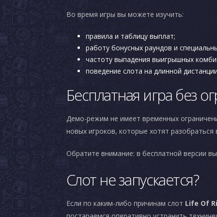
Во время игры вы можете изучить:
правила и таблицу выплат;
работу бонусных раундов и специальн
частоту выпадения выигрышных комби
поведение слота на длинной дистанции
Бесплатная игра без о
Демо-режим не имеет временных ограничен
новых игроков, которые хотят разобраться 
Обратите внимание: в бесплатной версии в
Слот не запускается?
Если по каким-либо причинам слот
Life Of R
постараемся оперативно устранить техничес