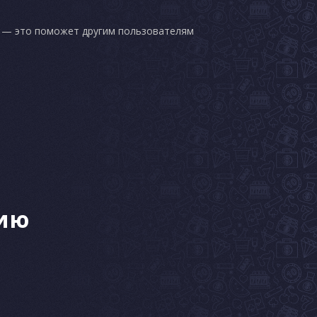
 — это поможет другим пользователям
цию