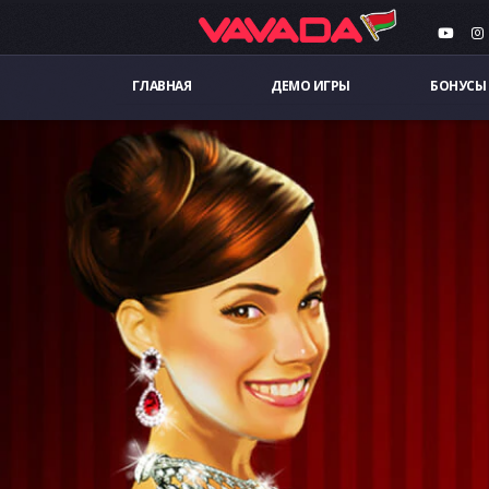
ГЛАВНАЯ
ДЕМО ИГРЫ
БОНУСЫ