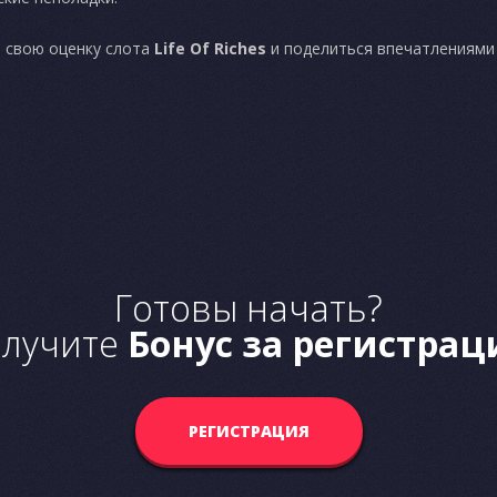
 свою оценку слота
Life Of Riches
и поделиться впечатлениями
Готовы начать?
лучите
Бонус за регистра
РЕГИСТРАЦИЯ