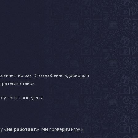
оличество раз. Это особенно удобно для
тратегии ставок.
огут быть выведены.
ку
«Не работает»
. Мы проверим игру и