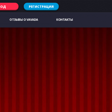
ХОД
РЕГИСТРАЦИЯ
ОТЗЫВЫ О VAVADA
КОНТАКТЫ