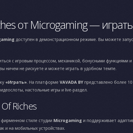
iches от Microgaming — играт
gaming
доступен в демонстрационном режиме. Вы можете запус
ться с игровым процессом, механикой, бонусными функциями и 
вы ничем не рискуете и можете играть в удобном темпе.
пку
«Играть»
. На платформе
VAVADA BY
представлено более 10
идеослоты, настольные игры и live-раздел.
 Of Riches
 фирменном стиле студии
Microgaming
и поддерживает адаптив
ак и на мобильных устройствах.