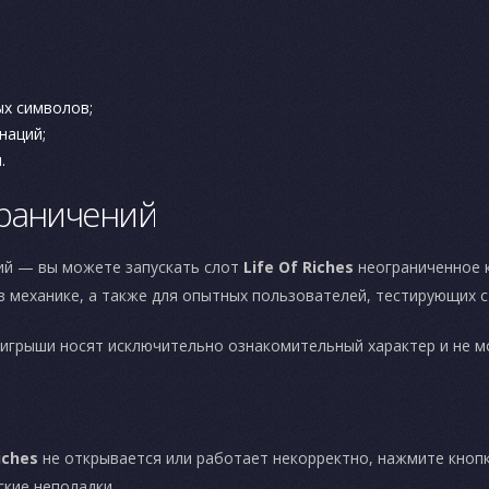
ых символов;
наций;
.
граничений
ий — вы можете запускать слот
Life Of Riches
неограниченное к
в механике, а также для опытных пользователей, тестирующих с
ыигрыши носят исключительно ознакомительный характер и не м
iches
не открывается или работает некорректно, нажмите кноп
кие неполадки.