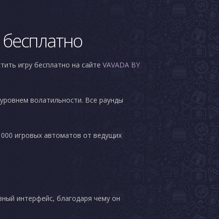
ь бесплатно
тить игру бесплатно на сайте
VAVADA BY
уровнем волатильности. Все раунды
 000 игровых автоматов от ведущих
ный интерфейс, благодаря чему он