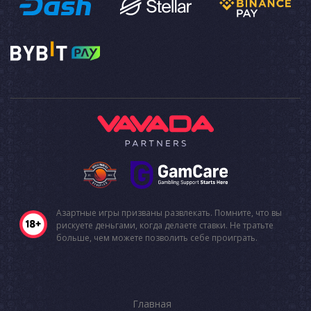
Азартные игры призваны развлекать. Помните, что вы
рискуете деньгами, когда делаете ставки. Не тратьте
больше, чем можете позволить себе проиграть.
Главная