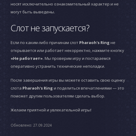
носят исключительно ознакомительный характер и не
могут быть выведены.
Слот не запускается?
Если по каким-либо причинам слот
Pharaoh's Ring
не
открывается или работает некорректно, нажмите кнопку
«Не работает»
. Мы проверим игру и постараемся
оперативно устранить технические неполадки.
После завершения игры вы можете оставить свою оценку
слота
Pharaoh's Ring
и поделиться впечатлениями — это
поможет другим пользователям сделать выбор.
Желаем приятной и увлекательной игры!
Обновлено:
27.09.2024