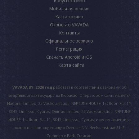
Бонусы казино
Мобильная версия
Касса казино
Отзывы о VAVADA
Контакты
Официальное зеркало
Регистрация
Скачать Android и iOS
Карта сайта
VAVADA BY, 2026 год
работает в соответствии с законами об
азартных играх государства Кюрасао. Оператором сайта является
Nadontil Limited, 25 Voukourestiou, NEPTUNE HOUSE, 1st floor, Flat 11,
3045, Limassol, Cyprus; Quirfad Limited, 25 Voukourestiou, NEPTUNE
HOUSE, 1st floor, Flat 11, 3045, Limassol, Cyprus; и имеет лицензию,
полностью принадлежащую Overcan N.V. Heelsumstraat 51, E-
Commerce Park, Curacao.