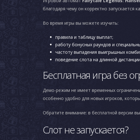
Игровой автомат
Fairytale Legends: Hansel
благодаря чему он корректно запускается ка
Во время игры вы можете изучить:
правила и таблицу выплат;
работу бонусных раундов и специальн
частоту выпадения выигрышных комби
поведение слота на длинной дистанции
Бесплатная игра без о
Демо-режим не имеет временных ограничен
особенно удобно для новых игроков, которы
Обратите внимание: в бесплатной версии в
Слот не запускается?