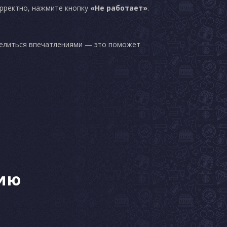
рректно, нажмите кнопку
«Не работает»
.
елиться впечатлениями — это поможет
цию