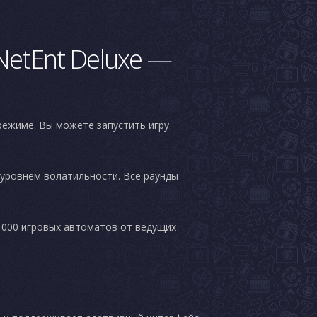
 NetEnt Deluxe —
ежиме. Вы можете запустить игру
уровнем волатильности. Все раунды
 000 игровых автоматов от ведущих