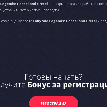
e Legends: Hansel and Gretel
не открывается или работает неко
 устранить технические неполадки.
 свою оценку слота
Fairytale Legends: Hansel and Gretel
и под
Готовы начать?
лучите
Бонус за регистра
РЕГИСТРАЦИЯ