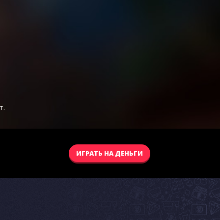
т.
ИГРАТЬ НА ДЕНЬГИ