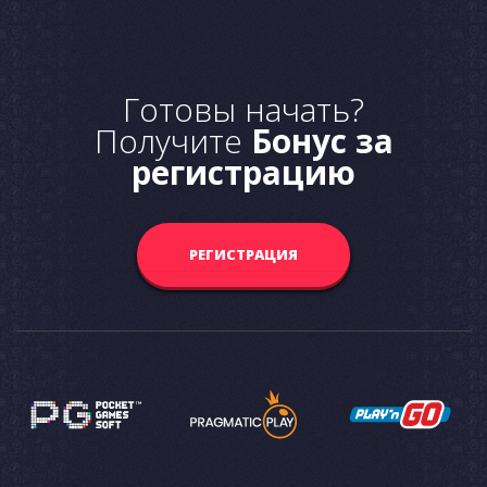
Готовы начать?
Получите
Бонус за
регистрацию
РЕГИСТРАЦИЯ