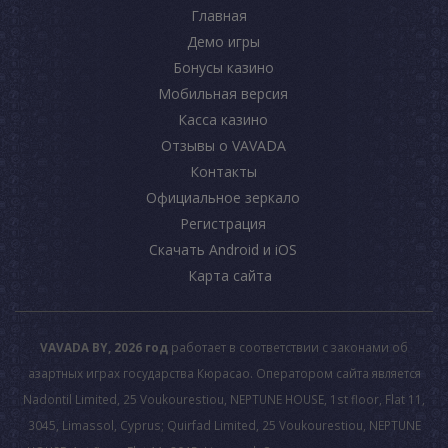
Главная
Демо игры
Бонусы казино
Мобильная версия
Касса казино
Отзывы о VAVADA
Контакты
Официальное зеркало
Регистрация
Скачать Android и iOS
Карта сайта
VAVADA BY, 2026 год
работает в соответствии с законами об
азартных играх государства Кюрасао. Оператором сайта является
Nadontil Limited, 25 Voukourestiou, NEPTUNE HOUSE, 1st floor, Flat 11,
3045, Limassol, Cyprus; Quirfad Limited, 25 Voukourestiou, NEPTUNE