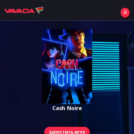
Cash Noire
ЗАПУСТИТЬ ИГРУ