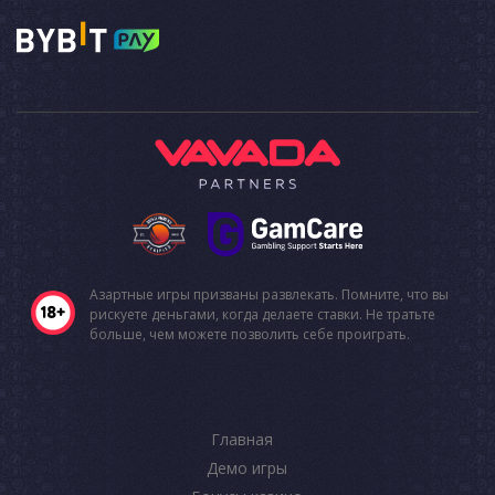
Азартные игры призваны развлекать. Помните, что вы
рискуете деньгами, когда делаете ставки. Не тратьте
больше, чем можете позволить себе проиграть.
Главная
Демо игры