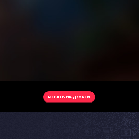
т.
ИГРАТЬ НА ДЕНЬГИ