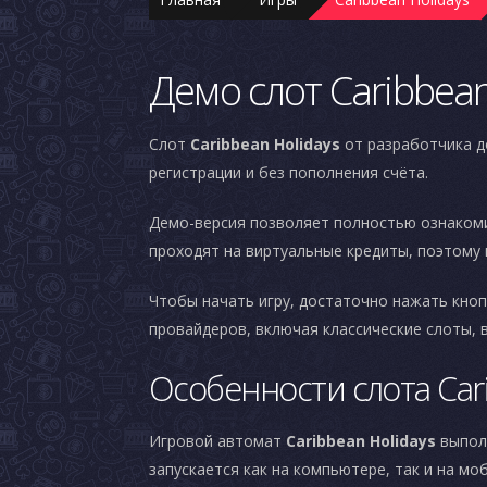
Демо слот Caribbean
Слот
Caribbean Holidays
от разработчика
д
регистрации и без пополнения счёта.
Демо-версия позволяет полностью ознакоми
проходят на виртуальные кредиты, поэтому 
Чтобы начать игру, достаточно нажать кно
провайдеров, включая классические слоты, в
Особенности слота Cari
Игровой автомат
Caribbean Holidays
выпол
запускается как на компьютере, так и на мо