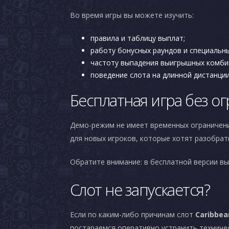
Во время игры вы можете изучить:
правила и таблицу выплат;
работу бонусных раундов и специальн
частоту выпадения выигрышных комби
поведение слота на длинной дистанции
Бесплатная игра без о
Демо-режим не имеет временных ограничен
для новых игроков, которые хотят разобрат
Обратите внимание: в бесплатной версии в
Слот не запускается?
Если по каким-либо причинам слот
Caribbea
постараемся оперативно устранить техничес