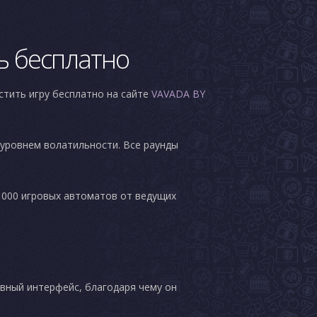
ть бесплатно
тить игру бесплатно на сайте
VAVADA BY
уровнем волатильности. Все раунды
 000 игровых автоматов от ведущих
вный интерфейс, благодаря чему он