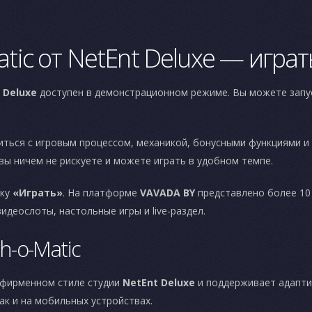
tic от NetEnt Deluxe — игра
 Deluxe
доступен в демонстрационном режиме. Вы можете запус
ться с игровым процессом, механикой, бонусными функциями и 
вы ничем не рискуете и можете играть в удобном темпе.
пку
«Играть»
. На платформе
VAVADA BY
представлено более 10
идеослоты, настольные игры и live-раздел.
h-o-Matic
фирменном стиле студии
NetEnt Deluxe
и поддерживает адапти
ак и на мобильных устройствах.