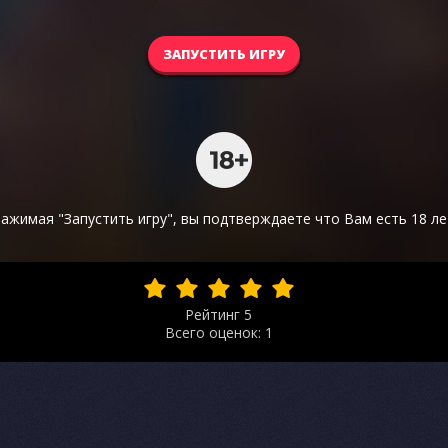
ЗАПУСТИТЬ ИГРУ
ажимая "Запустить игру", вы подтверждаете что Вам есть 18 ле
Рейтинг
5
Всего оценок:
1