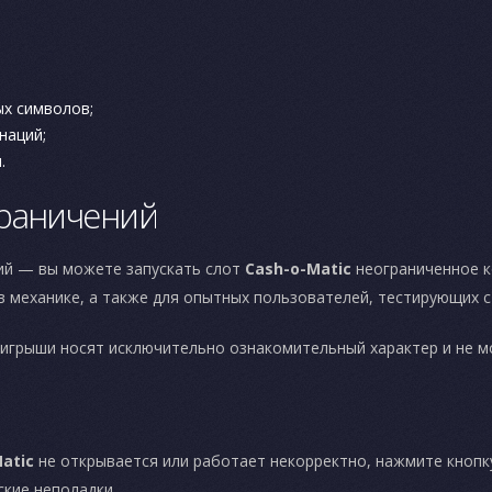
ых символов;
наций;
.
граничений
ий — вы можете запускать слот
Cash-o-Matic
неограниченное к
в механике, а также для опытных пользователей, тестирующих с
ыигрыши носят исключительно ознакомительный характер и не м
atic
не открывается или работает некорректно, нажмите кноп
кие неполадки.