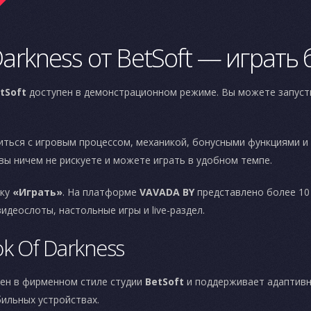
arkness от BetSoft — играть
tSoft
доступен в демонстрационном режиме. Вы можете запусти
ться с игровым процессом, механикой, бонусными функциями и 
вы ничем не рискуете и можете играть в удобном темпе.
пку
«Играть»
. На платформе
VAVADA BY
представлено более 10
идеослоты, настольные игры и live-раздел.
k Of Darkness
ен в фирменном стиле студии
BetSoft
и поддерживает адаптивн
бильных устройствах.