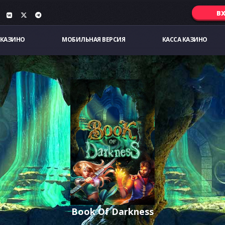
В
 КАЗИНО
МОБИЛЬНАЯ ВЕРСИЯ
КАССА КАЗИНО
Book Of Darkness