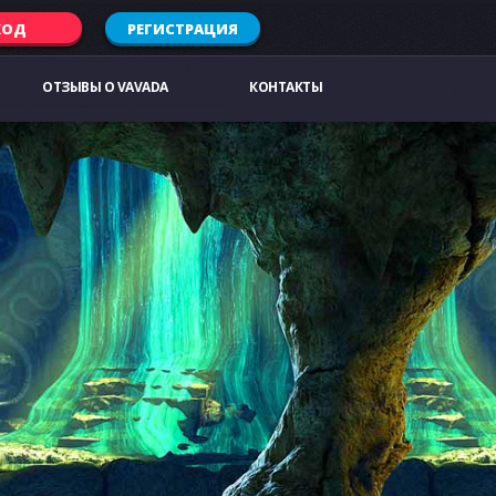
ХОД
РЕГИСТРАЦИЯ
ОТЗЫВЫ О VAVADA
КОНТАКТЫ