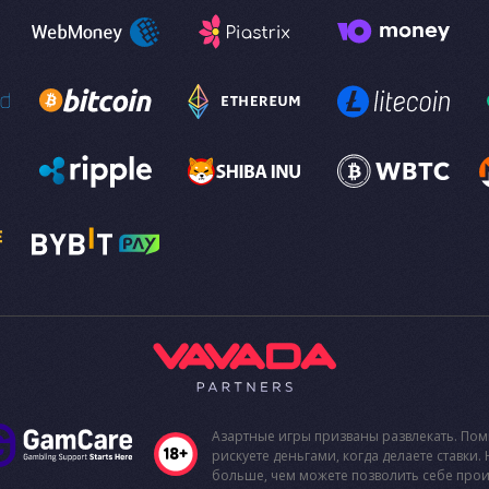
Азартные игры призваны развлекать. Помн
рискуете деньгами, когда делаете ставки. 
больше, чем можете позволить себе прои