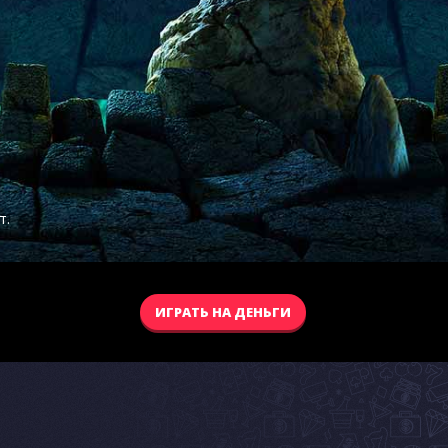
т.
ИГРАТЬ НА ДЕНЬГИ