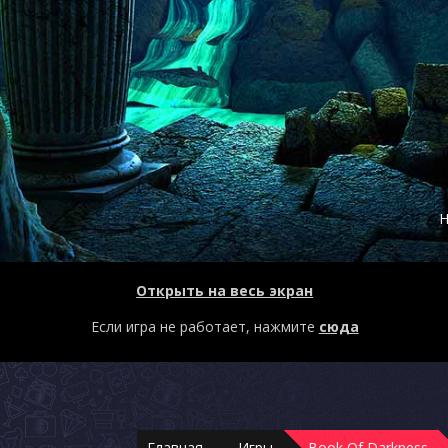
Н
Открыть на весь экран
Если игра не работает, нажмите
сюда
Главная
Игры
Book Of Darkness