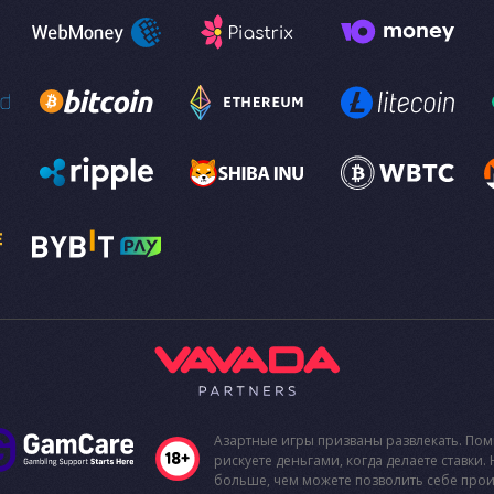
Азартные игры призваны развлекать. Помн
рискуете деньгами, когда делаете ставки. 
больше, чем можете позволить себе прои