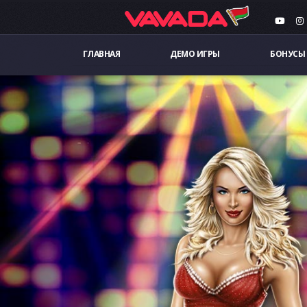
ГЛАВНАЯ
ДЕМО ИГРЫ
БОНУСЫ