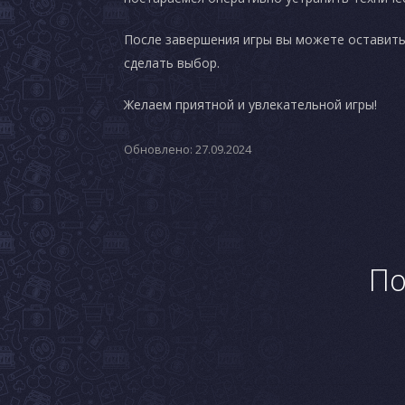
После завершения игры вы можете оставить
сделать выбор.
Желаем приятной и увлекательной игры!
Обновлено:
27.09.2024
По