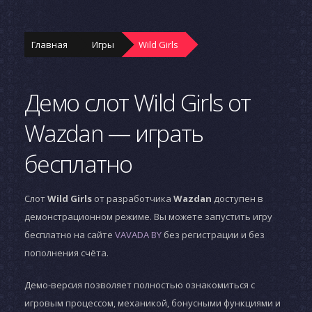
Главная
Игры
Wild Girls
Демо слот Wild Girls от
Wazdan — играть
бесплатно
Слот
Wild Girls
от разработчика
Wazdan
доступен в
демонстрационном режиме. Вы можете запустить игру
бесплатно на сайте
VAVADA BY
без регистрации и без
пополнения счёта.
Демо-версия позволяет полностью ознакомиться с
игровым процессом, механикой, бонусными функциями и