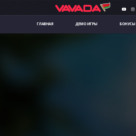
ГЛАВНАЯ
ДЕМО ИГРЫ
БОНУСЫ