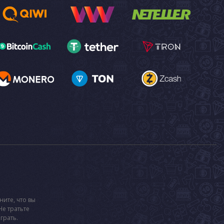
ите, что вы
Не тратьте
грать.