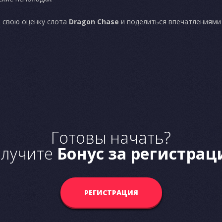
 свою оценку слота
Dragon Chase
и поделиться впечатлениями
Готовы начать?
лучите
Бонус за регистра
РЕГИСТРАЦИЯ