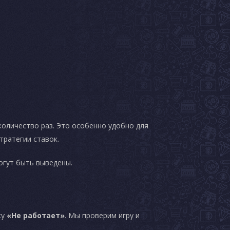
оличество раз. Это особенно удобно для
тратегии ставок.
огут быть выведены.
ку
«Не работает»
. Мы проверим игру и