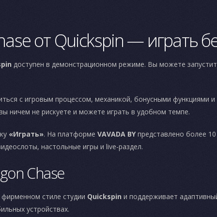
hase от Quickspin — играть б
spin
доступен в демонстрационном режиме. Вы можете запустить
ться с игровым процессом, механикой, бонусными функциями и 
вы ничем не рискуете и можете играть в удобном темпе.
пку
«Играть»
. На платформе
VAVADA BY
представлено более 10
идеослоты, настольные игры и live-раздел.
gon Chase
 фирменном стиле студии
Quickspin
и поддерживает адаптивный
бильных устройствах.