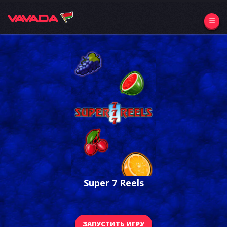
Super 7 Reels
ЗАПУСТИТЬ ИГРУ