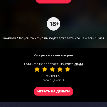
Нажимая "Запустить игру", вы подтверждаете что Вам есть 18 лет.
Открыть на весь экран
Если игра не работает, нажмите
сюда
Рейтинг
5
Всего оценок:
1
ИГРАТЬ НА ДЕНЬГИ