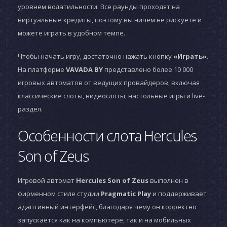
уровнем волатильности. Все раунды проходят на
виртуальные кредиты, поэтому вы ничем не рискуете и
можете играть в удобном темпе.
Чтобы начать игру, достаточно нажать кнопку
«Играть»
.
На платформе
VAVADA BY
представлено более 10 000
игровых автоматов от ведущих провайдеров, включая
классические слоты, видеослоты, настольные игры и live-
раздел.
Особенности слота Hercules
Son of Zeus
Игровой автомат
Hercules Son of Zeus
выполнен в
фирменном стиле студии
Pragmatic Play
и поддерживает
адаптивный интерфейс, благодаря чему он корректно
запускается как на компьютере, так и на мобильных