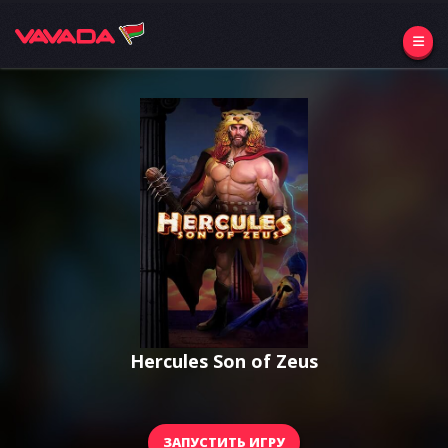
Hercules Son of Zeus
ЗАПУСТИТЬ ИГРУ