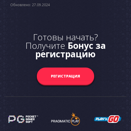
Обновлено:
27.09.2024
Готовы начать?
Получите
Бонус за
регистрацию
РЕГИСТРАЦИЯ