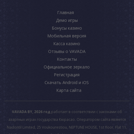
Главная
Демо игры
Бонусы казино
Мобильная версия
Касса казино
Отзывы о VAVADA
Контакты
Официальное зеркало
Регистрация
Скачать Android и iOS
Карта сайта
VAVADA BY, 2026 год
работает в соответствии с законами об
азартных играх государства Кюрасао. Оператором сайта является
Nadontil Limited, 25 Voukourestiou, NEPTUNE HOUSE, 1st floor, Flat 11,