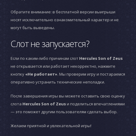
Обратите внимание: в бесплатной версии выигрыши
носят исключительно ознакомительный характер и не
могут быть выведены.
Слот не запускается?
Если по каким-либо причинам слот
Hercules Son of Zeus
не открывается или работает некорректно, нажмите
кнопку
«Не работает»
. Мы проверим игру и постараемся
оперативно устранить технические неполадки.
После завершения игры вы можете оставить свою оценку
слота
Hercules Son of Zeus
и поделиться впечатлениями
— это поможет другим пользователям сделать выбор.
Желаем приятной и увлекательной игры!