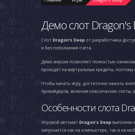
Демо слот Dragon's
Слот
Dragon's Deep
от разработчика
досту
и без пополнения счёта.
Демо-версия позволяет полностью ознакоми
проходят на виртуальные кредиты, поэтому 
Чтобы начать игру, достаточно нажать кно
провайдеров, включая классические слоты, в
Особенности слота Dra
Игровой автомат
Dragon's Deep
выполнен 
запускается как на компьютере, так и на мо