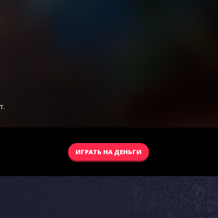
т.
ИГРАТЬ НА ДЕНЬГИ