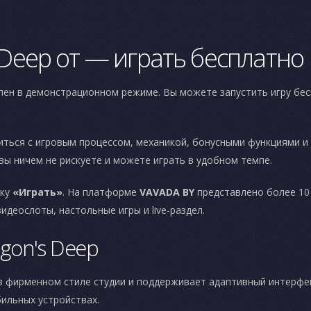
 Deep от — играть бесплатно
пен в демонстрационном режиме. Вы можете запустить игру бе
ться с игровым процессом, механикой, бонусными функциями и 
вы ничем не рискуете и можете играть в удобном темпе.
пку
«Играть»
. На платформе
VAVADA BY
представлено более 10
идеослоты, настольные игры и live-раздел.
gon's Deep
в фирменном стиле студии
и поддерживает адаптивный интерфей
бильных устройствах.