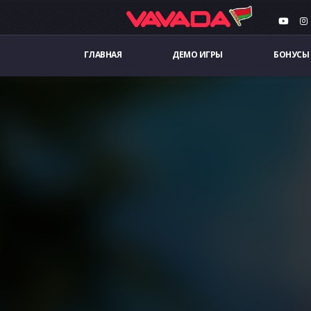
ГЛАВНАЯ
ДЕМО ИГРЫ
БОНУСЫ