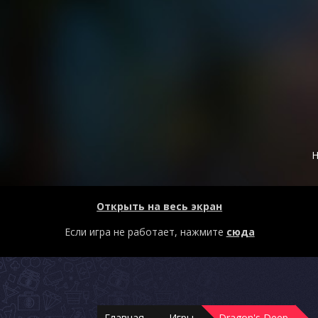
Н
Открыть на весь экран
Если игра не работает, нажмите
сюда
Главная
Игры
Dragon's Deep