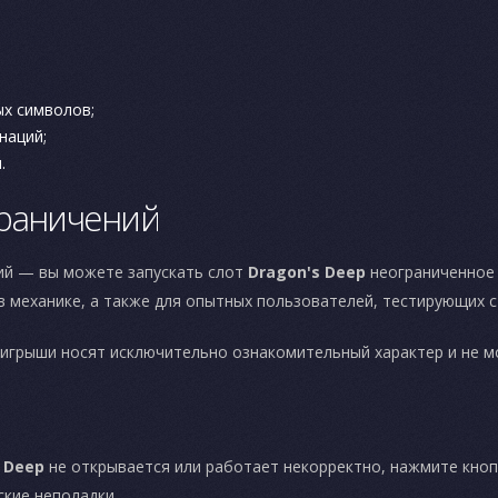
ых символов;
наций;
.
граничений
ий — вы можете запускать слот
Dragon's Deep
неограниченное 
в механике, а также для опытных пользователей, тестирующих с
ыигрыши носят исключительно ознакомительный характер и не м
 Deep
не открывается или работает некорректно, нажмите кно
кие неполадки.