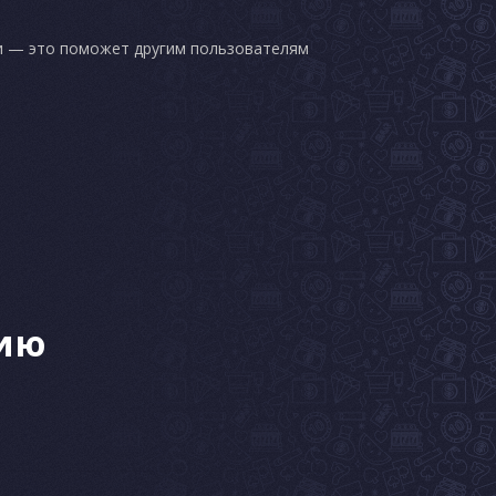
и — это поможет другим пользователям
цию