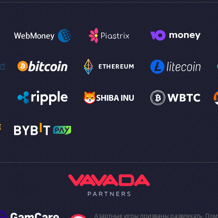
Азартные игры призваны развлекать. Помн