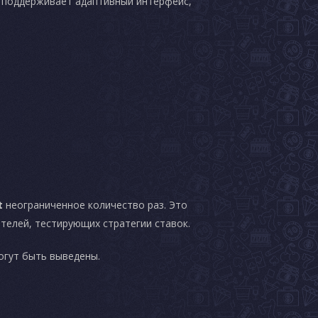
 поддерживает адаптивный интерфейс,
t
неограниченное количество раз. Это
телей, тестирующих стратегии ставок.
огут быть выведены.