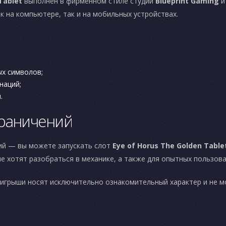
Tablet
выполнен в фирменном стиле студии
Blueprint Gaming
и
к на компьютере, так и на мобильных устройствах.
ых символов;
наций;
.
граничений
ий — вы можете запускать слот
Eye of Horus The Golden Table
е хотят разобраться в механике, а также для опытных пользова
ыигрыши носят исключительно ознакомительный характер и не м