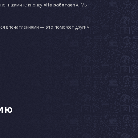
тно, нажмите кнопку
«Не работает»
. Мы
ся впечатлениями — это поможет другим
цию