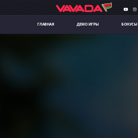
ГЛАВНАЯ
ДЕМО ИГРЫ
БОНУСЫ