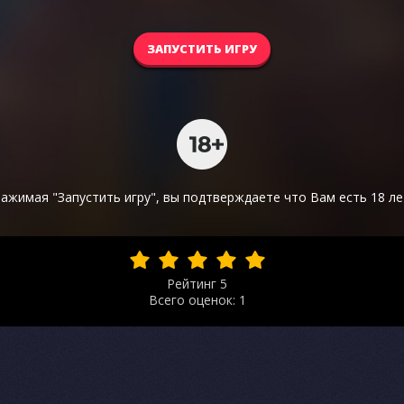
ЗАПУСТИТЬ ИГРУ
ажимая "Запустить игру", вы подтверждаете что Вам есть 18 ле
Рейтинг
5
Всего оценок:
1