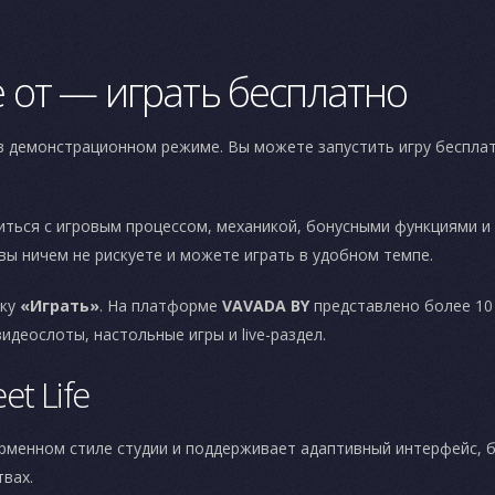
e от — играть бесплатно
в демонстрационном режиме. Вы можете запустить игру беспла
ться с игровым процессом, механикой, бонусными функциями и 
вы ничем не рискуете и можете играть в удобном темпе.
пку
«Играть»
. На платформе
VAVADA BY
представлено более 10
идеослоты, настольные игры и live-раздел.
t Life
рменном стиле студии
и поддерживает адаптивный интерфейс, б
твах.