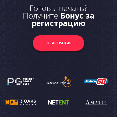
Готовы начать?
Получите
Бонус за
регистрацию
РЕГИСТРАЦИЯ