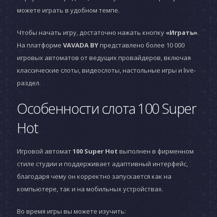
можете играть в удобном темпе.
Чтобы начать игру, достаточно нажать кнопку
«Играть»
.
На платформе
VAVADA BY
представлено более 10 000
игровых автоматов от ведущих провайдеров, включая
классические слоты, видеослоты, настольные игры и live-
раздел.
Особенности слота 100 Super
Hot
Игровой автомат
100 Super Hot
выполнен в фирменном
стиле студии
и поддерживает адаптивный интерфейс,
благодаря чему он корректно запускается как на
компьютере, так и на мобильных устройствах.
Во время игры вы можете изучить: