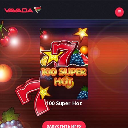
100 Super Hot
ЗАПУСТИТЬ ИГРУ