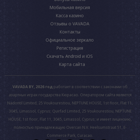
Мобильная версия
Касса казино
Отзывы о VAVADA
Контакты
Официальное зеркало
Регистрация
Скачать Android и iOS
Карта сайта
VAVADA BY, 2026 год
работает в соответствии с законами об
азартных играх государства Кюрасао. Оператором сайта является
Nadontil Limited, 25 Voukourestiou, NEPTUNE HOUSE, 1st floor, Flat 11,
3045, Limassol, Cyprus; Quirfad Limited, 25 Voukourestiou, NEPTUNE
HOUSE, 1st floor, Flat 11, 3045, Limassol, Cyprus; и имеет лицензию,
полностью принадлежащую Overcan N.V. Heelsumstraat 51, E-
Commerce Park, Curacao.