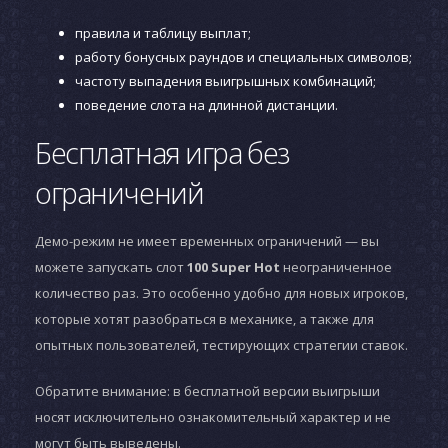
правила и таблицу выплат;
работу бонусных раундов и специальных символов;
частоту выпадения выигрышных комбинаций;
поведение слота на длинной дистанции.
Бесплатная игра без
ограничений
Демо-режим не имеет временных ограничений — вы
можете запускать слот
100 Super Hot
неограниченное
количество раз. Это особенно удобно для новых игроков,
которые хотят разобраться в механике, а также для
опытных пользователей, тестирующих стратегии ставок.
Обратите внимание: в бесплатной версии выигрыши
носят исключительно ознакомительный характер и не
могут быть выведены.