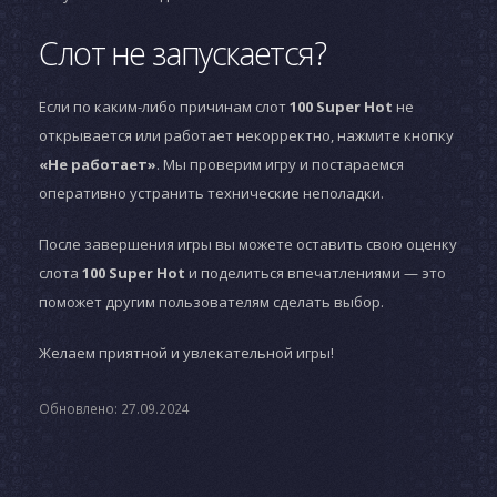
Слот не запускается?
Если по каким-либо причинам слот
100 Super Hot
не
открывается или работает некорректно, нажмите кнопку
«Не работает»
. Мы проверим игру и постараемся
оперативно устранить технические неполадки.
После завершения игры вы можете оставить свою оценку
слота
100 Super Hot
и поделиться впечатлениями — это
поможет другим пользователям сделать выбор.
Желаем приятной и увлекательной игры!
Обновлено:
27.09.2024