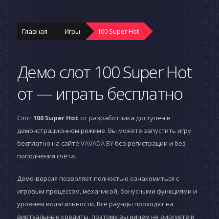
Главная
Игры
100 Super Hot
Демо слот 100 Super Hot
от — играть бесплатно
Слот
100 Super Hot
от разработчика
доступен в
демонстрационном режиме. Вы можете запустить игру
бесплатно на сайте
VAVADA BY
без регистрации и без
пополнения счёта.
Демо-версия позволяет полностью ознакомиться с
игровым процессом, механикой, бонусными функциями и
уровнем волатильности. Все раунды проходят на
виртуальные кредиты, поэтому вы ничем не рискуете и