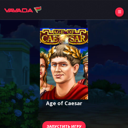
Age of Caesar
ЗАПУСТИТЬ ИГРУ