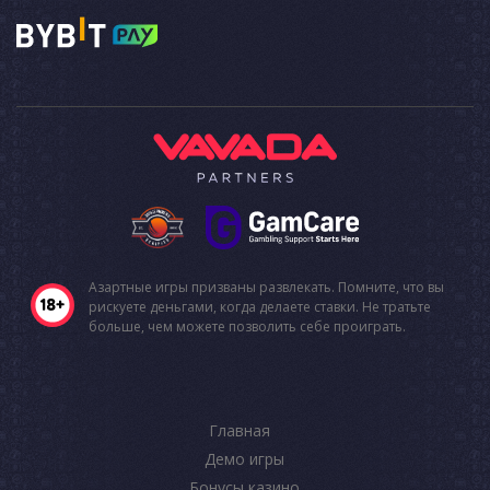
Азартные игры призваны развлекать. Помните, что вы
рискуете деньгами, когда делаете ставки. Не тратьте
больше, чем можете позволить себе проиграть.
Главная
Демо игры
Бонусы казино