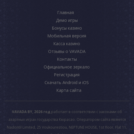
Главная
Демо игры
Бонусы казино
Мобильная версия
Касса казино
Отзывы о VAVADA
Контакты
Официальное зеркало
Регистрация
Скачать Android и iOS
Карта сайта
VAVADA BY, 2026 год
работает в соответствии с законами об
азартных играх государства Кюрасао. Оператором сайта является
Nadontil Limited, 25 Voukourestiou, NEPTUNE HOUSE, 1st floor, Flat 11,