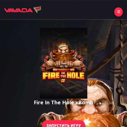
Fire In The Hole xBomb
ЗАПУСТИТЬ ИГРУ