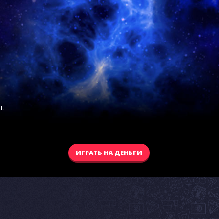
т.
ИГРАТЬ НА ДЕНЬГИ