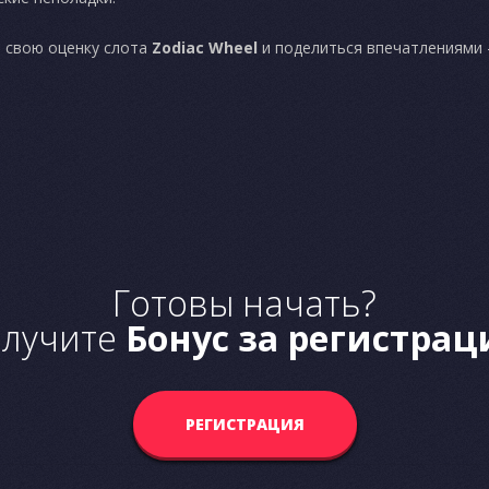
 свою оценку слота
Zodiac Wheel
и поделиться впечатлениями
Готовы начать?
лучите
Бонус за регистра
РЕГИСТРАЦИЯ