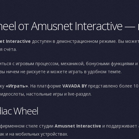
eel от Amusnet Interactive —
t Interactive
доступен в демонстрационном режиме. Вы можете
я счёта.
ться с игровым процессом, механикой, бонусными функциями и 
вы ничем не рискуете и можете играть в удобном темпе.
пку
«Играть»
. На платформе
VAVADA BY
представлено более 10
идеослоты, настольные игры и live-раздел.
iac Wheel
фирменном стиле студии
Amusnet Interactive
и поддерживает 
ак и на мобильных устройствах.