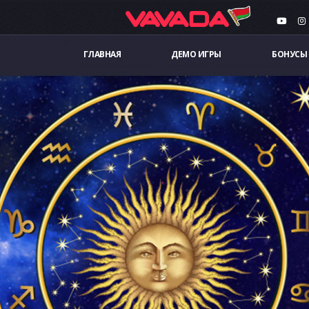
ГЛАВНАЯ
ДЕМО ИГРЫ
БОНУСЫ