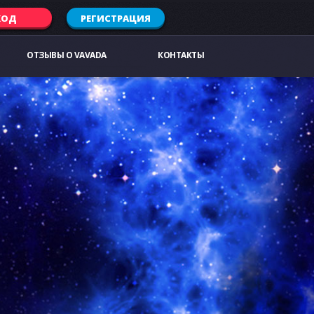
ХОД
РЕГИСТРАЦИЯ
ОТЗЫВЫ О VAVADA
КОНТАКТЫ