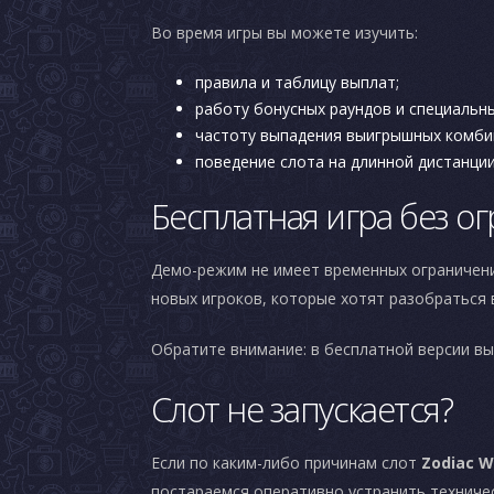
Во время игры вы можете изучить:
правила и таблицу выплат;
работу бонусных раундов и специальн
частоту выпадения выигрышных комби
поведение слота на длинной дистанции
Бесплатная игра без о
Демо-режим не имеет временных ограничен
новых игроков, которые хотят разобраться 
Обратите внимание: в бесплатной версии в
Слот не запускается?
Если по каким-либо причинам слот
Zodiac W
постараемся оперативно устранить техничес