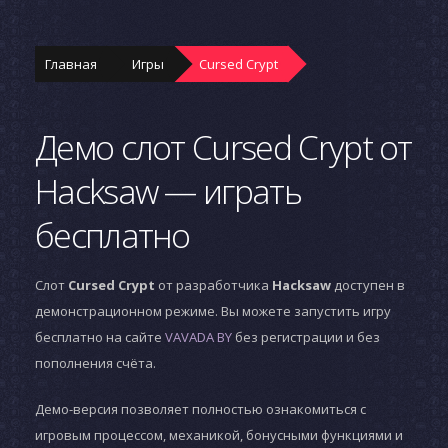
Главная
Игры
Cursed Crypt
Демо слот Cursed Crypt от
Hacksaw — играть
бесплатно
Слот
Cursed Crypt
от разработчика
Hacksaw
доступен в
демонстрационном режиме. Вы можете запустить игру
бесплатно на сайте
VAVADA BY
без регистрации и без
пополнения счёта.
Демо-версия позволяет полностью ознакомиться с
игровым процессом, механикой, бонусными функциями и