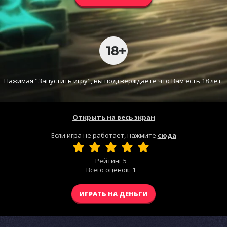
Нажимая "Запустить игру", вы подтверждаете что Вам есть 18 лет.
Открыть на весь экран
Если игра не работает, нажмите
сюда
Рейтинг
5
Всего оценок:
1
ИГРАТЬ НА ДЕНЬГИ