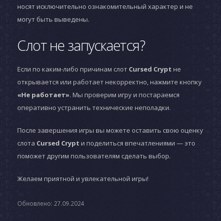
носят исключительно ознакомительный характер и не
могут быть выведены.
Слот не запускается?
Если по каким-либо причинам слот
Cursed Crypt
не
открывается или работает некорректно, нажмите кнопку
«Не работает»
. Мы проверим игру и постараемся
оперативно устранить технические неполадки.
После завершения игры вы можете оставить свою оценку
слота
Cursed Crypt
и поделиться впечатлениями — это
поможет другим пользователям сделать выбор.
Желаем приятной и увлекательной игры!
Обновлено:
27.09.2024