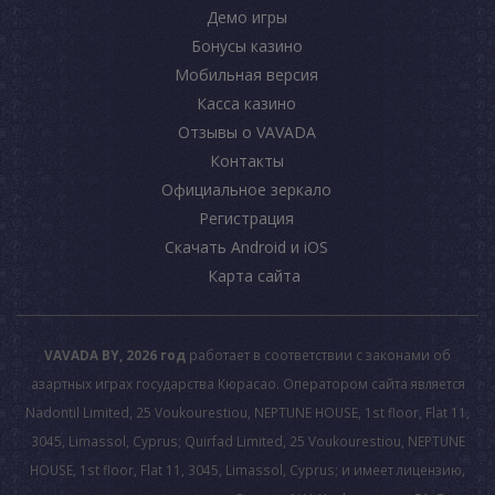
Демо игры
Бонусы казино
Мобильная версия
Касса казино
Отзывы о VAVADA
Контакты
Официальное зеркало
Регистрация
Скачать Android и iOS
Карта сайта
VAVADA BY, 2026 год
работает в соответствии с законами об
азартных играх государства Кюрасао. Оператором сайта является
Nadontil Limited, 25 Voukourestiou, NEPTUNE HOUSE, 1st floor, Flat 11,
3045, Limassol, Cyprus; Quirfad Limited, 25 Voukourestiou, NEPTUNE
HOUSE, 1st floor, Flat 11, 3045, Limassol, Cyprus; и имеет лицензию,