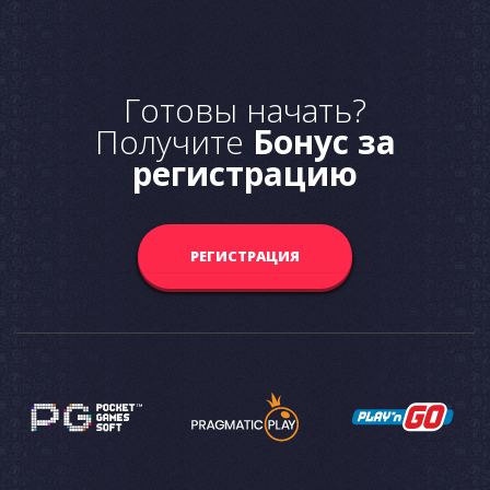
Готовы начать?
Получите
Бонус за
регистрацию
РЕГИСТРАЦИЯ