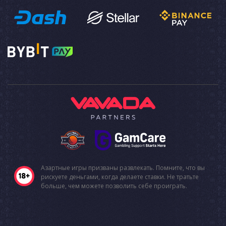
Азартные игры призваны развлекать. Помните, что вы
рискуете деньгами, когда делаете ставки. Не тратьте
больше, чем можете позволить себе проиграть.