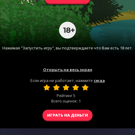
Нажимая "Запустить игру", вы подтверждаете что Вам есть 18 лет.
Открыть на весь экран
Если игра не работает, нажмите
сюда
Рейтинг
5
Всего оценок:
1
ИГРАТЬ НА ДЕНЬГИ