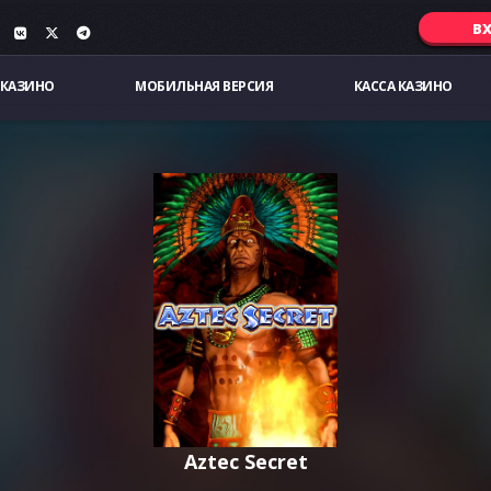
В
 КАЗИНО
МОБИЛЬНАЯ ВЕРСИЯ
КАССА КАЗИНО
Aztec Secret