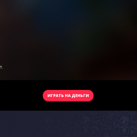
т.
ИГРАТЬ НА ДЕНЬГИ