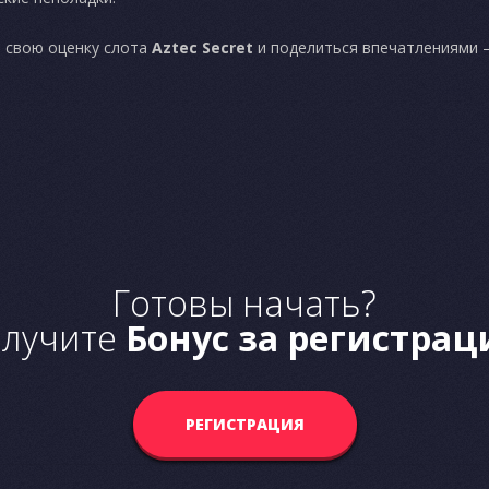
 свою оценку слота
Aztec Secret
и поделиться впечатлениями 
Готовы начать?
лучите
Бонус за регистра
РЕГИСТРАЦИЯ