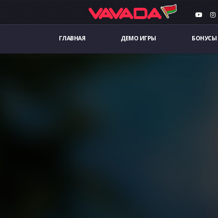
ГЛАВНАЯ
ДЕМО ИГРЫ
БОНУСЫ