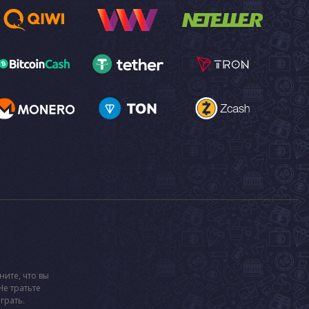
ите, что вы
Не тратьте
грать.