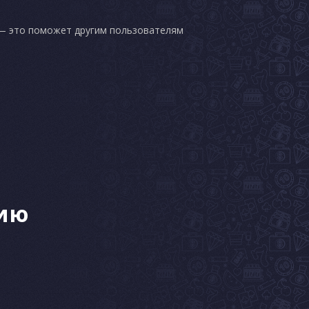
— это поможет другим пользователям
цию