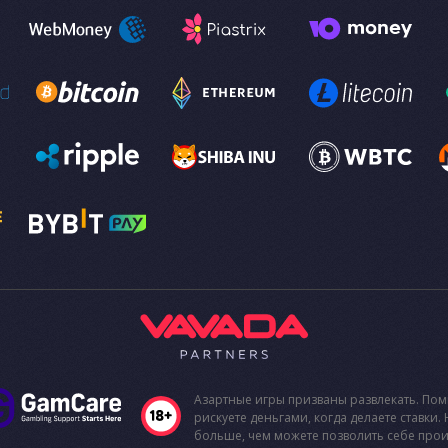
Азартные игры призваны развлекать. Помн
рискуете деньгами, когда делаете ставки. 
больше, чем можете позволить себе прои