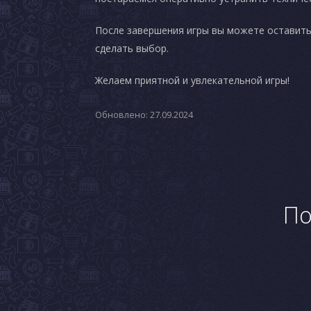
После завершения игры вы можете оставить
сделать выбор.
Желаем приятной и увлекательной игры!
Обновлено:
27.09.2024
По