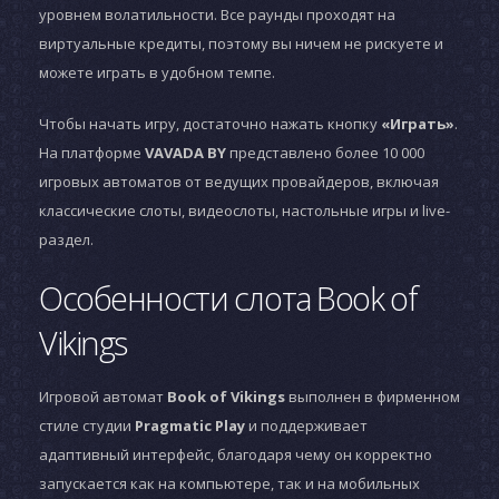
уровнем волатильности. Все раунды проходят на
виртуальные кредиты, поэтому вы ничем не рискуете и
можете играть в удобном темпе.
Чтобы начать игру, достаточно нажать кнопку
«Играть»
.
На платформе
VAVADA BY
представлено более 10 000
игровых автоматов от ведущих провайдеров, включая
классические слоты, видеослоты, настольные игры и live-
раздел.
Особенности слота Book of
Vikings
Игровой автомат
Book of Vikings
выполнен в фирменном
стиле студии
Pragmatic Play
и поддерживает
адаптивный интерфейс, благодаря чему он корректно
запускается как на компьютере, так и на мобильных