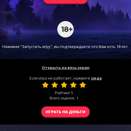
Нажимая "Запустить игру", вы подтверждаете что Вам есть 18 лет.
Открыть на весь экран
Если игра не работает, нажмите
сюда
Рейтинг
5
Всего оценок:
1
ИГРАТЬ НА ДЕНЬГИ