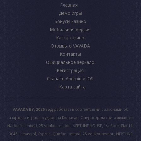
Главная
Демо игры
Бонусы казино
Мобильная версия
Касса казино
Отзывы о VAVADA
Контакты
Официальное зеркало
Регистрация
Скачать Android и iOS
Карта сайта
VAVADA BY, 2026 год
работает в соответствии с законами об
азартных играх государства Кюрасао. Оператором сайта является
Nadontil Limited, 25 Voukourestiou, NEPTUNE HOUSE, 1st floor, Flat 11,
3045, Limassol, Cyprus; Quirfad Limited, 25 Voukourestiou, NEPTUNE