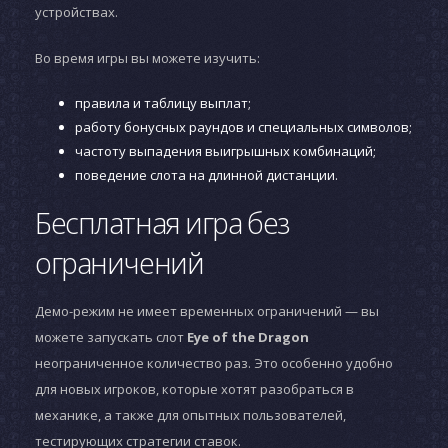
устройствах.
Во время игры вы можете изучить:
правила и таблицу выплат;
работу бонусных раундов и специальных символов;
частоту выпадения выигрышных комбинаций;
поведение слота на длинной дистанции.
Бесплатная игра без
ограничений
Демо-режим не имеет временных ограничений — вы
можете запускать слот
Eye of the Dragon
неограниченное количество раз. Это особенно удобно
для новых игроков, которые хотят разобраться в
механике, а также для опытных пользователей,
тестирующих стратегии ставок.