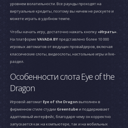
уровнем волатильности. Все раунды проходят на
виртуальные кредиты, поэтому вы ничем не рискуете и
можете играть в удобном темпе.
Чтобы начать игру, достаточно нажать кнопку
«Играть»
.
На платформе
VAVADA BY
представлено более 10 000
игровых автоматов от ведущих провайдеров, включая
классические слоты, видеослоты, настольные игры и live-
раздел.
Особенности слота Eye of the
Dragon
Игровой автомат
Eye of the Dragon
выполнен в
фирменном стиле студии
Greentube
и поддерживает
адаптивный интерфейс, благодаря чему он корректно
запускается как на компьютере, так и на мобильных