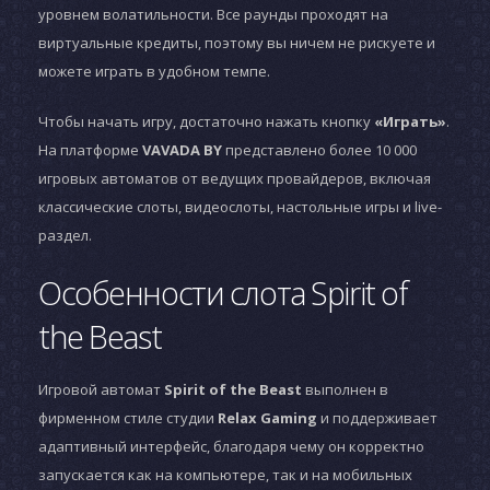
уровнем волатильности. Все раунды проходят на
виртуальные кредиты, поэтому вы ничем не рискуете и
можете играть в удобном темпе.
Чтобы начать игру, достаточно нажать кнопку
«Играть»
.
На платформе
VAVADA BY
представлено более 10 000
игровых автоматов от ведущих провайдеров, включая
классические слоты, видеослоты, настольные игры и live-
раздел.
Особенности слота Spirit of
the Beast
Игровой автомат
Spirit of the Beast
выполнен в
фирменном стиле студии
Relax Gaming
и поддерживает
адаптивный интерфейс, благодаря чему он корректно
запускается как на компьютере, так и на мобильных