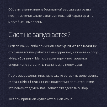
Обратите внимание: в бесплатной версии выигрыши
носят исключительно ознакомительный характер и не
могут быть выведены.
Слот не запускается?
Если по каким-либо причинам слот
Spirit of the Beast
не
открывается или работает некорректно, нажмите кнопку
«Не работает»
. Мы проверим игру и постараемся
оперативно устранить технические неполадки.
После завершения игры вы можете оставить свою оценку
слота
Spirit of the Beast
и поделиться впечатлениями —
это поможет другим пользователям сделать выбор.
Желаем приятной и увлекательной игры!