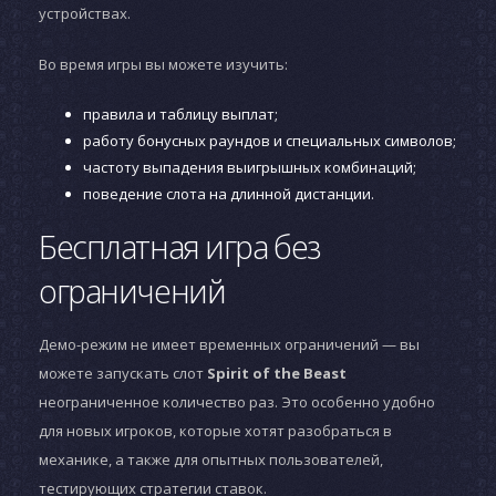
устройствах.
Во время игры вы можете изучить:
правила и таблицу выплат;
работу бонусных раундов и специальных символов;
частоту выпадения выигрышных комбинаций;
поведение слота на длинной дистанции.
Бесплатная игра без
ограничений
Демо-режим не имеет временных ограничений — вы
можете запускать слот
Spirit of the Beast
неограниченное количество раз. Это особенно удобно
для новых игроков, которые хотят разобраться в
механике, а также для опытных пользователей,
тестирующих стратегии ставок.