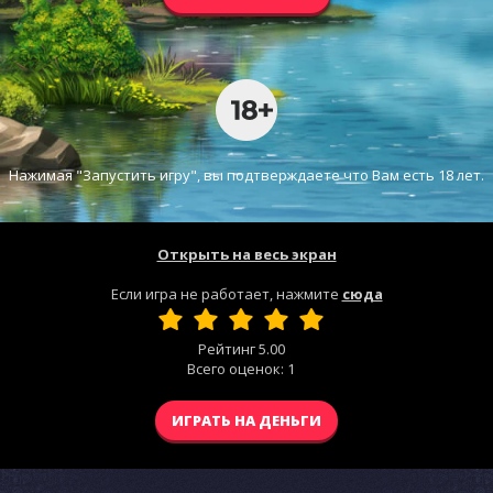
Нажимая "Запустить игру", вы подтверждаете что Вам есть 18 лет.
Открыть на весь экран
Если игра не работает, нажмите
сюда
Рейтинг
5.00
Всего оценок:
1
ИГРАТЬ НА ДЕНЬГИ