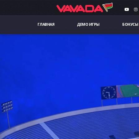
ГЛАВНАЯ
ДЕМО ИГРЫ
БОНУСЫ