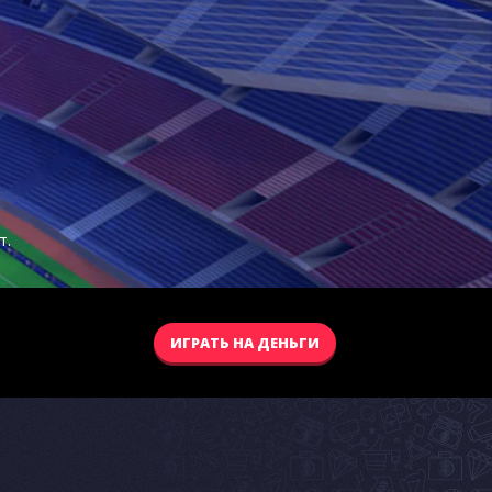
т.
ИГРАТЬ НА ДЕНЬГИ