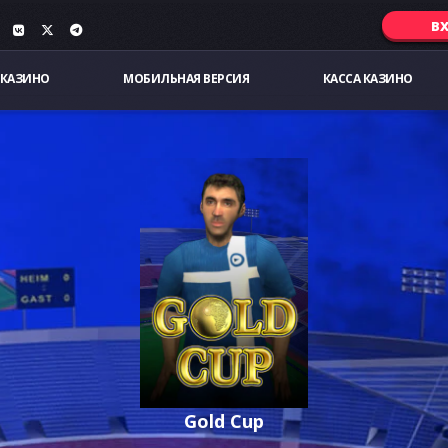
В
 КАЗИНО
МОБИЛЬНАЯ ВЕРСИЯ
КАССА КАЗИНО
Gold Cup