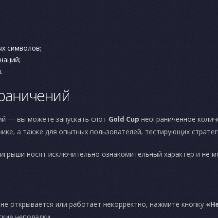
ых символов;
наций;
.
граничений
ий — вы можете запускать слот
Gold Cup
неограниченное количе
нике, а также для опытных пользователей, тестирующих стратег
ыигрыши носят исключительно ознакомительный характер и не м
не открывается или работает некорректно, нажмите кнопку
«Н
кие неполадки.