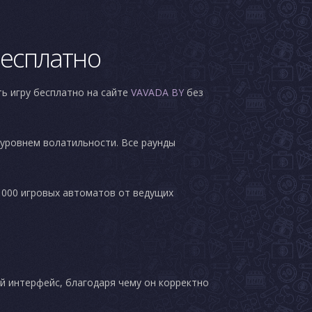
бесплатно
ь игру бесплатно на сайте
VAVADA BY
без
уровнем волатильности. Все раунды
 000 игровых автоматов от ведущих
 интерфейс, благодаря чему он корректно