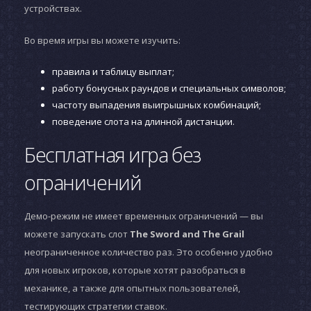
устройствах.
Во время игры вы можете изучить:
правила и таблицу выплат;
работу бонусных раундов и специальных символов;
частоту выпадения выигрышных комбинаций;
поведение слота на длинной дистанции.
Бесплатная игра без
ограничений
Демо-режим не имеет временных ограничений — вы
можете запускать слот
The Sword and The Grail
неограниченное количество раз. Это особенно удобно
для новых игроков, которые хотят разобраться в
механике, а также для опытных пользователей,
тестирующих стратегии ставок.