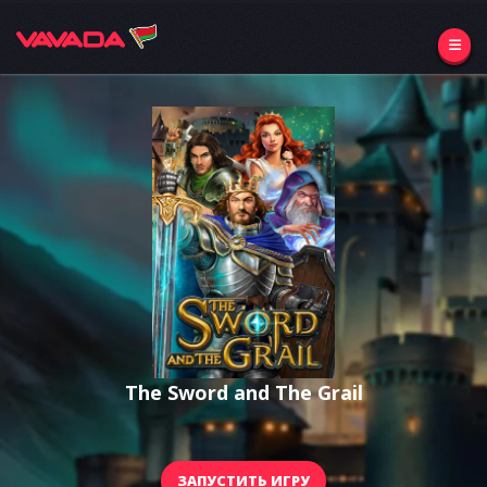
The Sword and The Grail
ЗАПУСТИТЬ ИГРУ