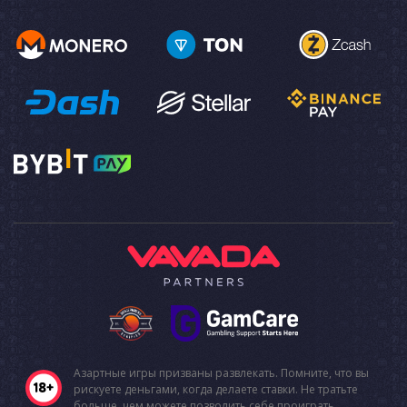
Азартные игры призваны развлекать. Помните, что вы
рискуете деньгами, когда делаете ставки. Не тратьте
больше, чем можете позволить себе проиграть.