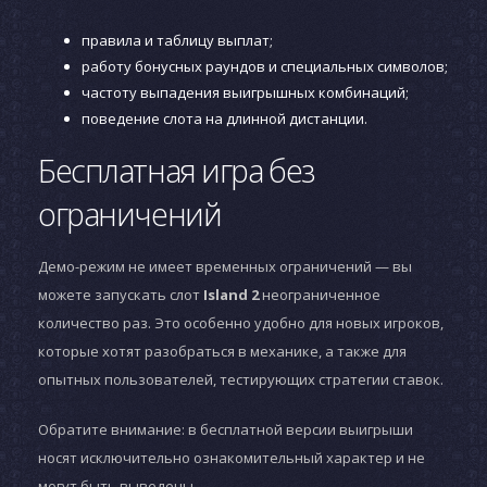
правила и таблицу выплат;
работу бонусных раундов и специальных символов;
частоту выпадения выигрышных комбинаций;
поведение слота на длинной дистанции.
Бесплатная игра без
ограничений
Демо-режим не имеет временных ограничений — вы
можете запускать слот
Island 2
неограниченное
количество раз. Это особенно удобно для новых игроков,
которые хотят разобраться в механике, а также для
опытных пользователей, тестирующих стратегии ставок.
Обратите внимание: в бесплатной версии выигрыши
носят исключительно ознакомительный характер и не
могут быть выведены.