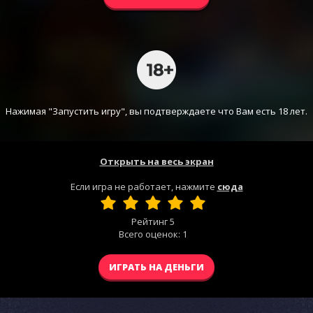
Нажимая "Запустить игру", вы подтверждаете что Вам есть 18 лет.
Открыть на весь экран
Если игра не работает, нажмите
сюда
Рейтинг
5
Всего оценок:
1
ИГРАТЬ НА ДЕНЬГИ