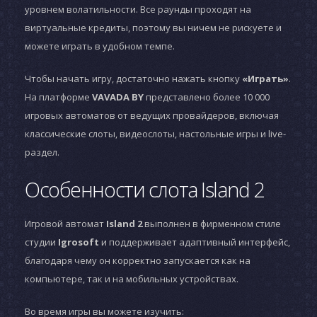
уровнем волатильности. Все раунды проходят на
виртуальные кредиты, поэтому вы ничем не рискуете и
можете играть в удобном темпе.
Чтобы начать игру, достаточно нажать кнопку
«Играть»
.
На платформе
VAVADA BY
представлено более 10 000
игровых автоматов от ведущих провайдеров, включая
классические слоты, видеослоты, настольные игры и live-
раздел.
Особенности слота Island 2
Игровой автомат
Island 2
выполнен в фирменном стиле
студии
Igrosoft
и поддерживает адаптивный интерфейс,
благодаря чему он корректно запускается как на
компьютере, так и на мобильных устройствах.
Во время игры вы можете изучить: