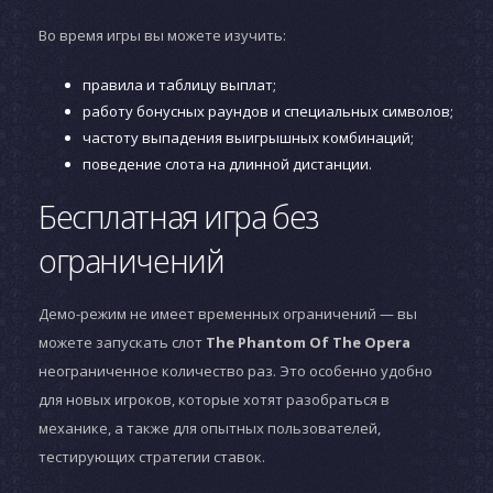
Во время игры вы можете изучить:
правила и таблицу выплат;
работу бонусных раундов и специальных символов;
частоту выпадения выигрышных комбинаций;
поведение слота на длинной дистанции.
Бесплатная игра без
ограничений
Демо-режим не имеет временных ограничений — вы
можете запускать слот
The Phantom Of The Opera
неограниченное количество раз. Это особенно удобно
для новых игроков, которые хотят разобраться в
механике, а также для опытных пользователей,
тестирующих стратегии ставок.