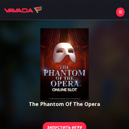
The Phantom Of The Opera
ЗАПУСТИТЬ ИГРУ