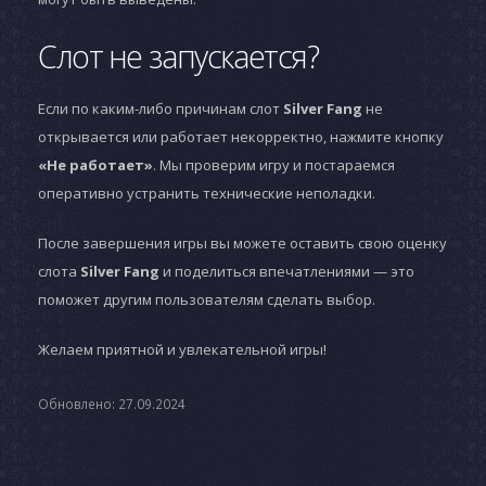
Слот не запускается?
Если по каким-либо причинам слот
Silver Fang
не
открывается или работает некорректно, нажмите кнопку
«Не работает»
. Мы проверим игру и постараемся
оперативно устранить технические неполадки.
После завершения игры вы можете оставить свою оценку
слота
Silver Fang
и поделиться впечатлениями — это
поможет другим пользователям сделать выбор.
Желаем приятной и увлекательной игры!
Обновлено:
27.09.2024