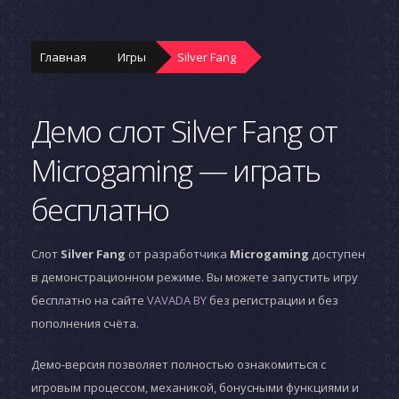
Главная
Игры
Silver Fang
Демо слот Silver Fang от
Microgaming — играть
бесплатно
Слот
Silver Fang
от разработчика
Microgaming
доступен
в демонстрационном режиме. Вы можете запустить игру
бесплатно на сайте
VAVADA BY
без регистрации и без
пополнения счёта.
Демо-версия позволяет полностью ознакомиться с
игровым процессом, механикой, бонусными функциями и