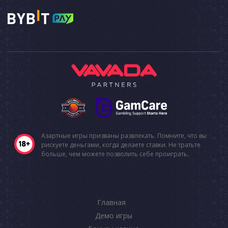
Азартные игры призваны развлекать. Помните, что вы
рискуете деньгами, когда делаете ставки. Не тратьте
больше, чем можете позволить себе проиграть.
Главная
Демо игры