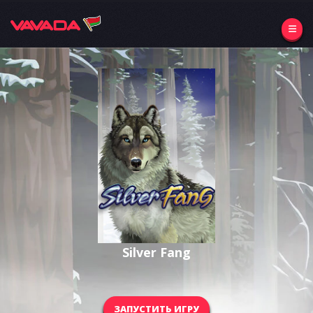
Silver Fang
ЗАПУСТИТЬ ИГРУ