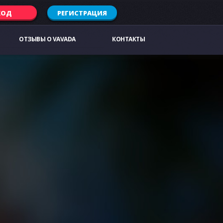
ХОД
РЕГИСТРАЦИЯ
ОТЗЫВЫ О VAVADA
КОНТАКТЫ