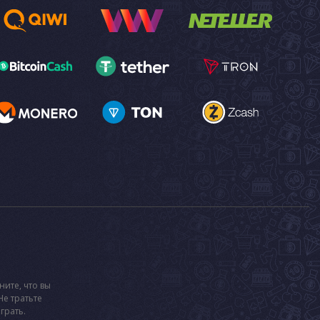
ите, что вы
Не тратьте
грать.