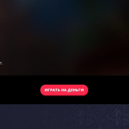
т.
ИГРАТЬ НА ДЕНЬГИ