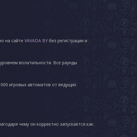
но на сайте
VAVADA BY
без регистрации и
уровнем волатильности. Все раунды
 000 игровых автоматов от ведущих
агодаря чему он корректно запускается как