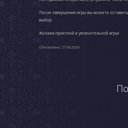
После завершения игры вы можете оставить
выбор.
Желаем приятной и увлекательной игры!
Обновлено:
27.09.2024
По