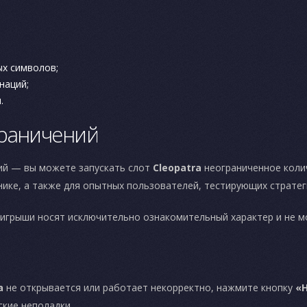
ых символов;
наций;
.
граничений
ий — вы можете запускать слот
Cleopatra
неограниченное колич
нике, а также для опытных пользователей, тестирующих стратег
ыигрыши носят исключительно ознакомительный характер и не м
a
не открывается или работает некорректно, нажмите кнопку
«
кие неполадки.